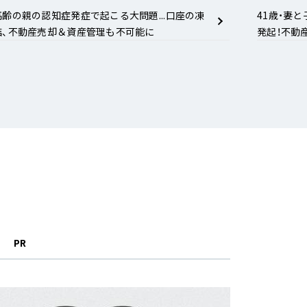
高齢の親の認知症発症で起こる大問題...口座の凍
41歳・妻
結、不動産売却＆資産管理も不可能に
発起！不動産
PR