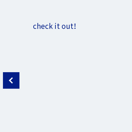
へ
ジ
ャ
check it out！
ン
プ
マネー
私のインベスター・ゴッドが言うことには