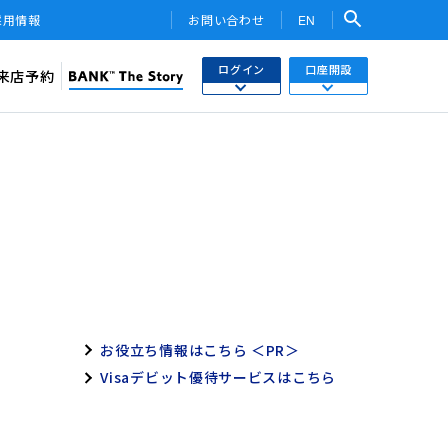
採用情報
お問い合わせ
EN
ログイン
口座開設
来店予約
検索
ネットバンキング
あおぞら銀行 口座開設
関連サービス・他社PR
さまはこちら
あおぞら銀行 投資信託口座・NISA口座開設
トークン
ワンタイムパスワード
用WEB
投信インターネットトレード
お役立ち情報はこちら ＜PR＞
ebサービス
みらい彩りラップ）
Visaデビット優待サービスはこちら