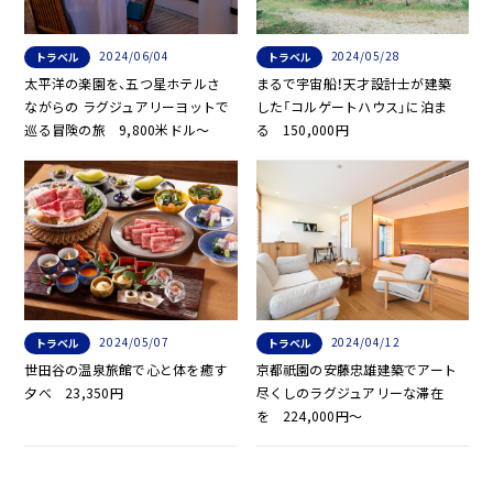
2024/06/04
2024/05/28
トラベル
トラベル
太平洋の楽園を、五つ星ホテルさ
まるで宇宙船！天才設計士が建築
ながらの ラグジュアリーヨットで
した「コルゲートハウス」に泊ま
巡る冒険の旅 9,800米ドル～
る 150,000円
2024/05/07
2024/04/12
トラベル
トラベル
世田谷の温泉旅館で心と体を癒す
京都祇園の安藤忠雄建築でアート
夕べ 23,350円
尽くしのラグジュアリーな滞在
を 224,000円～