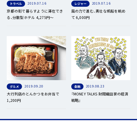
2019.07.16
2019.07.16
トラベル
レジャー
京都の街で暮らすように滞在でき
風の力で進む、勇壮な帆船を眺め
る、分散型ホテル 4,275円～
て 6,000円
2019.09.20
2019.08.23
グルメ
金融
大行列店のとんかつをお弁当で
『MONEY TALKS 財閥織田家の経済
1,200円
戦略』