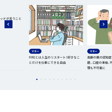
へ
ジ
ャ
ゴッドが言うこと
ン
プ
マネー
マネー
FIREとは人生のリスタート！好きなこ
高齢の親の認知症
とだけを仕事にできる自由
題...口座の凍結
理も不可能に