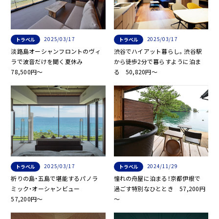
2025/03/17
2025/03/17
トラベル
トラベル
淡路島オーシャンフロントのヴィ
渋谷でハイアット暮らし。渋谷駅
ラで波音だけを聞く夏休み
から徒歩2分で暮らすように泊ま
78,500円～
る 50,820円〜
2025/03/17
2024/11/29
トラベル
トラベル
祈りの島・五島で堪能するパノラ
憧れの舟屋に泊まる！京都伊根で
ミック・オーシャンビュー
過ごす特別なひととき 57,200円
57,200円～
～