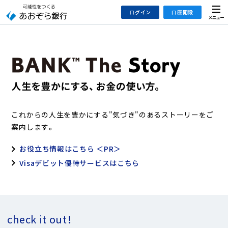
本
メ
ログイン
口座開設
文
ニ
へ
ュ
ジ
ー
インターネットバンキング
あおぞら銀行 口座開設
ャ
法人のお客さまはこちら
あおぞら銀行 投資信託口座・NISA口座開設
ン
プ
こ
デビット専用WEB
の
あおぞら投信インターネットトレード
これからの人生を豊かにする"気づき"のあるストーリーをご
サ
案内します。
イ
大和証券Webサービス
ト
（あおぞらみらい彩りラップ）
お役立ち情報はこちら ＜PR＞
の
Visaデビット優待サービスはこちら
共
通
メ
ニ
ュ
check it out！
ー