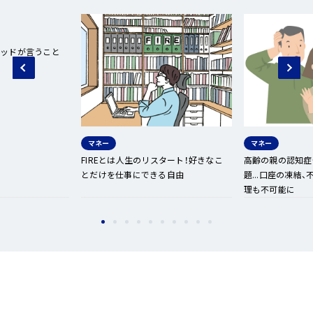
へ
ジ
ャ
ゴッドが言うこと
ン
プ
マネー
マネー
FIREとは人生のリスタート！好きなこ
高齢の親の認知症
とだけを仕事にできる自由
題...口座の凍結
理も不可能に