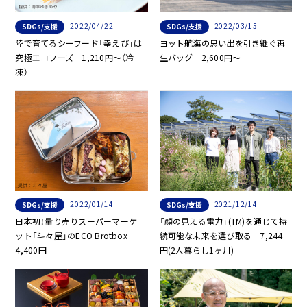
2022/04/22
2022/03/15
SDGs/支援
SDGs/支援
陸で育てるシーフード「幸えび」は
ヨット航海の思い出を引き継ぐ再
究極エコフーズ 1,210円〜（冷
生バッグ 2,600円〜
凍）
2022/01/14
2021/12/14
SDGs/支援
SDGs/支援
日本初！量り売りスーパーマーケ
「顔の見える電力」(TM)を通じて持
ット「斗々屋」のECO Brotbox
続可能な未来を選び取る 7,244
4,400円
円(2人暮らし1ヶ月)