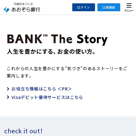
本
メ
ログイン
口座開設
文
ニ
へ
ュ
ジ
ー
インターネットバンキング
あおぞら銀行 口座開設
ャ
法人のお客さまはこちら
あおぞら銀行 投資信託口座・NISA口座開設
ン
プ
こ
デビット専用WEB
の
あおぞら投信インターネットトレード
これからの人生を豊かにする"気づき"のあるストーリーをご
サ
案内します。
イ
大和証券Webサービス
ト
（あおぞらみらい彩りラップ）
お役立ち情報はこちら ＜PR＞
の
Visaデビット優待サービスはこちら
共
通
メ
ニ
ュ
check it out！
ー