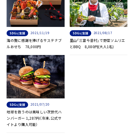
2021/11/19
2021/08/17
SDGs/支援
SDGs/支援
海の贅に感謝を捧げるサステナブ
里山「三富今昔村」で野菜ソムリエ
ルおせち 78,000円
とBBQ 8,080円(大人1名)
2021/07/20
SDGs/支援
地球を救うのは美味しい次世代ハ
ンバーガー 1,287円（冷凍、公式サ
イトより購入可能）