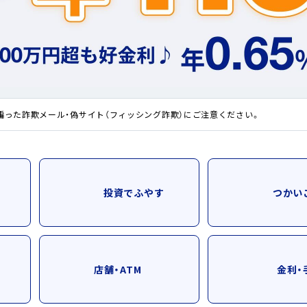
BANK The Gift定期
金移動業者へのお振込について
預金（有人店舗）
用した賭博は犯罪です！
さい！新たな手口による不正送金被害が増えています
口座振替サービス
を騙った詐欺メール・偽サイト（フィッシング詐欺）にご注意ください。
定期預金利息シミュレーション
金移動業者へのお振込について
用した賭博は犯罪です！
投資でふやす
つかい
さい！新たな手口による不正送金被害が増えています
を騙った詐欺メール・偽サイト（フィッシング詐欺）にご注意ください。
店舗・ATM
金利・
金移動業者へのお振込について