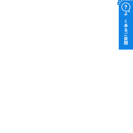
よくあるご質問
おトク！
行宛振込手数料も
無料！
9
でも 月
回まで
BANK口座開設月の翌々月から適用
詳細はこちら