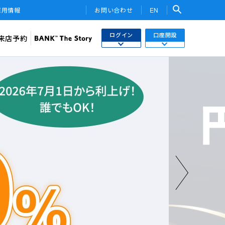
採用情報
お問い合わせ
EN
ログイン
口座開設
来店予約
検索
ネットバンキング
あおぞら銀行 口座開設
関連サービス・他社PR
さまはこちら
あおぞら銀行 投資信託口座・NISA口座開設
トークン
ワンタイムパスワード
用WEB
投信インターネットトレード
ebサービス
みらい彩りラップ）