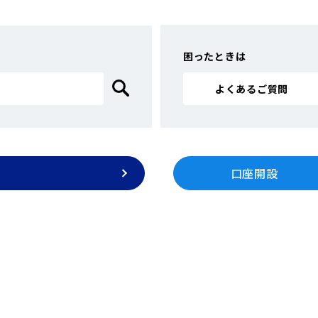
用した賭博は犯罪です！
さい！新たな手口による不正送金被害が増えています
困ったときは
よくあるご質問
口座開設