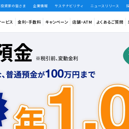
・投資家の皆さま
企業情報
サステナビリティ
ニュースリリース
サービス
金利・手数料
キャンペーン
店舗・ATM
よくあるご質問
預金
インター
法人のお客
ード
振込手数料
振込限度額
振込手数料 無料回数
知らせ
円普通預金（BANK）
デビット専
円定期預金（BANK）
あおぞら
大和証券W
仕組預金（BANK）
（あおぞら
BANKアプリ限定貯蓄預金（BANK The Savings）
を騙った詐欺メール・偽サイト（フィッシング詐欺）にご注意ください。