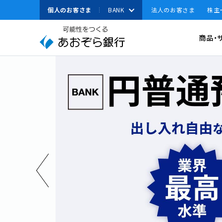
本
個人のお客さま
BANK
法人のお客さま
株主
文
へ
有人店舗
資金調達
商品・
ジ
ャ
資金運用
ン
スペースで区切って複数語検索が可能です
経営・事業支援
プ
こ
その他ソリューション
の
取引確認用パスワ
サ
よく見られている
法人のお客さまへのお
イ
キーワード
ト
機種変更
の
共
通
メ
ニ
ュ
2026.1.9
【重要】当行デビット専用Web
ー