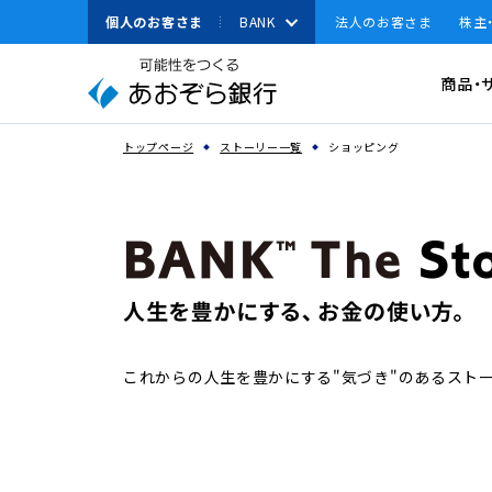
本
個人のお客さま
BANK
法人のお客さま
株主
文
へ
有人店舗
資金調達
商品・
ジ
ャ
資金運用
ン
スペースで区切って複数語検索が可能です
トップページ
ストーリー一覧
ショッピング
経営・事業支援
プ
こ
その他ソリューション
の
取引確認用パスワ
サ
よく見られている
法人のお客さまへのお
イ
キーワード
ト
機種変更
の
共
これからの人生を豊かにする"気づき"のあるスト
通
メ
ニ
ュ
ー