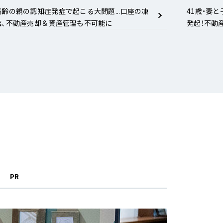
高齢の親の認知症発症で起こる大問題...口座の凍
41歳・妻
結、不動産売却＆資産管理も不可能に
発起！不動産
PR