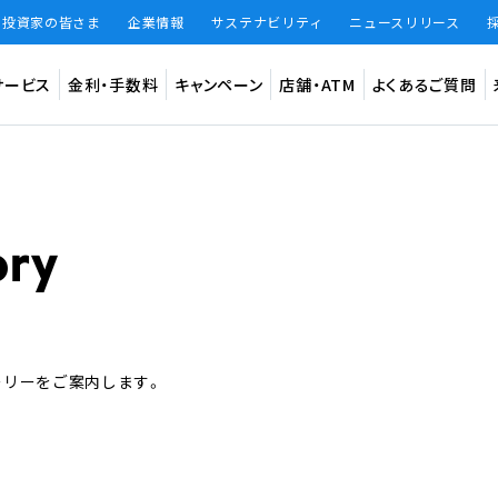
・投資家の皆さま
企業情報
サステナビリティ
ニュースリリース
サービス
金利・手数料
キャンペーン
店舗・ATM
よくあるご質問
預金
インター
法人のお客
ード
振込手数料
振込限度額
振込手数料 無料回数
知らせ
円普通預金（BANK）
デビット専
円定期預金（BANK）
あおぞら
ーリーをご案内します。
大和証券W
仕組預金（BANK）
（あおぞら
BANKアプリ限定貯蓄預金（BANK The Savings）