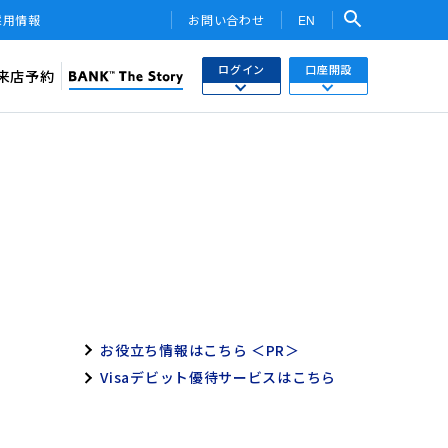
採用情報
お問い合わせ
EN
ログイン
口座開設
来店予約
検索
ネットバンキング
あおぞら銀行 口座開設
関連サービス・他社PR
さまはこちら
あおぞら銀行 投資信託口座・NISA口座開設
トークン
ワンタイムパスワード
用WEB
投信インターネットトレード
お役立ち情報はこちら ＜PR＞
ebサービス
みらい彩りラップ）
Visaデビット優待サービスはこちら