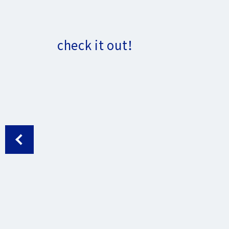
へ
ジ
ャ
check it out！
ン
プ
マネー
私のインベスター・ゴッドが言うことには