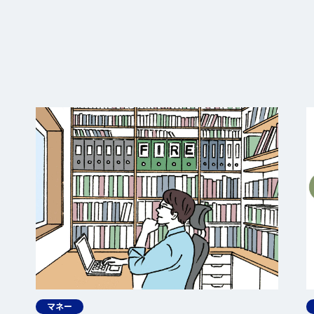
BANK The Gift定期
預金（有人店舗）
口座振替サービス
定期預金利息シミュレーション
マネー