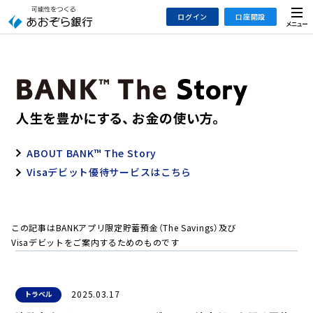
本
メ
ログイン
口座開設
文
ニ
へ
ュ
ジ
ー
インターネットバンキング
あおぞら銀行 口座開設
ャ
法人のお客さまはこちら
あおぞら銀行 投資信託口座・NISA口座開設
ン
プ
こ
デビット専用WEB
の
ABOUT BANK™ The Story
あおぞら投信インターネットトレード
サ
Visaデビット優待サービスはこちら
イ
大和証券Webサービス
ト
（あおぞらみらい彩りラップ）
の
共
この記事はBANKアプリ限定貯蓄預金（The Savings）及び
通
Visaデビットをご案内するためのものです
メ
ニ
ュ
2025.03.17
トラベル
ー