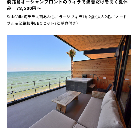
淡路島オーシャンフロントのヴィラで波音だけを聞く夏休
へ
み 78,500円～
ジ
SolaVilla海テラス南あわじ／ラージヴィラ1泊2食（大人2名、「オード
ャ
ブル＆淡路和牛BBQセット」と朝食付き）
ン
プ