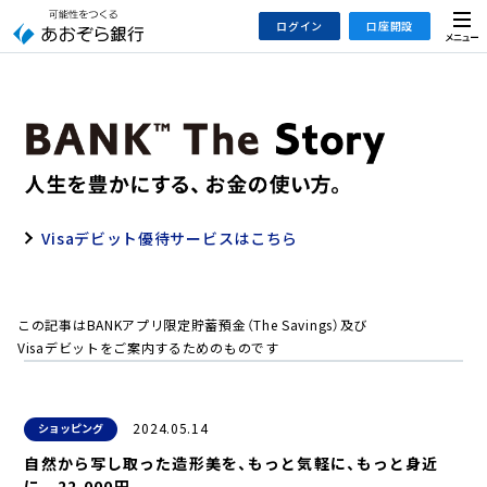
本
メ
ログイン
口座開設
文
ニ
へ
ュ
ジ
ー
インターネットバンキング
あおぞら銀行 口座開設
ャ
法人のお客さまはこちら
あおぞら銀行 投資信託口座・NISA口座開設
ン
プ
こ
デビット専用WEB
の
Visaデビット優待サービスはこちら
あおぞら投信インターネットトレード
サ
イ
大和証券Webサービス
ト
（あおぞらみらい彩りラップ）
この記事はBANKアプリ限定貯蓄預金（The Savings）及び
の
Visaデビットをご案内するためのものです
共
通
メ
2024.05.14
ショッピング
ニ
ュ
自然から写し取った造形美を、もっと気軽に、もっと身近
ー
に...22,000円