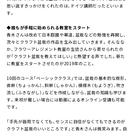
思い返すきっかけをくれたのは、ドイツ講師だったといいま
す。
◆誰もが手軽に始められる教室をスタート
青木さんは改めて日本庭園や華道、盆栽などの勉強を再開し、
次々とクラフト盆栽の作品を生み出していきます。そんなな
か、フラワーアレジメント教室の生徒さんから寄せられたの
が「クラフト盆栽を教えてほしい」と熱望する声でした。新た
に教室をスタートさせたのが2019年のこと。
10回のコース「ベーシッククラス」では、盆栽の基本的な樹形、
直幹（ちょっかん）、斜幹（しゃかん）、模様木（もようぎ）、吹き
流し（ふきながし）」などを作成しながら、盆栽の知識も学びま
す。来校が難しい場合には動画によるオンライン受講も可能
です。
「手先が器用でなくても、センスに自信がなくてもできるのが
クラフト盆栽のいいところです」と青木さんは微笑みます。自