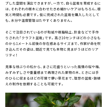
プした空間を演出できますが、一方で、自ら盆栽を育成するに
は、それぞれの樹木に合わせたきめ細かいケアはもちろん、根
気と時間も必要です。仮に完成された盆栽を購入したとして
も、水分や温度管理はたやすくありません。
そこで注目されているのが和紙や樹脂粘土、針金などで手作
りされた「クラフト盆栽」です。高さ10センチほどの小さなも
のから1メートル前後の存在感あるサイズまで、作家が命を吹
き込んだその姿は、間近で見ても本物と見まがうほどのリア
リティ！
見事な枝ぶりの松から、まさに花盛りといった風情の桜や梅、
みずみずしさや重量感まで再現された果物の木、ときには手
のひらに収まるほどの可憐で儚い草花まで、理想の盆栽・鉢植
えの制作を依頼することも可能です。