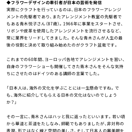
◆フラワーデザインの牽引者が日本の芸術を発信
実際にクラフトを行っているのは、日本のフラワーアレンジ
メントの先駆者であり、またアレンジメント教室の先駆者で
もある青木悦子さん（87歳）。1966年に事業をスタートさせ、
リボンや皮革を使用したアレンジメントを流行させるなど、
常に業界をリードしてきました。そんな青木さんが人生の最
後の役割と決めて取り組み始めたのがクラフト盆栽です。
これまでの60年間、ヨーロッパ各地でアレンジメントを習い、
自身のフラワーショーも開催してきた青木さんをそんな気持
ちにさせたのはドイツのある講師の言葉でした。
「日本人は、海外の文化を学ぶことには一生懸命ですね。で
も、海外に紹介してもらえる日本の文化はないのでしょう
か？」
その一言に、青木さんはハッと我に返ったといいます。若い頃
から華道と茶道をたしなみ、師範でもありましたが、非対称の
表現、形ではなく線と空間の美しさ、そして日本人の審美眼を