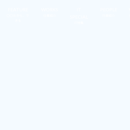
FEATURE
WORKS
IT
PEOPLE
〇〇だから、で
仕事紹介
行員紹介
SPECIAL
きる
IT特集