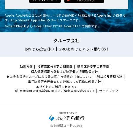
Apple、Appleのロゴは、米国もしくはその他の国や地域におけるApple Inc.の商標で
す。App Storeは、Apple Inc.のサービスマークです。
Google Play および Google Play ロゴは、Google LLC の商標です。
グループ会社
あおぞら投信（株）
GMOあおぞらネット銀行（株）
勧誘方針
投資家区分変更の期限日
顧客区分変更の期限日
個人情報保護方針および特定個人情報取扱方針
あおぞら銀行グループにおけるお客さま情報の共有について
利益相反管理方針
電子決済等代行業者との連携および協働に係る方針
本サイトのご利用にあたって
（利用者情報の外部送信に関するご留意事項を含みます）
サイトマップ
金融機関コード：
0398