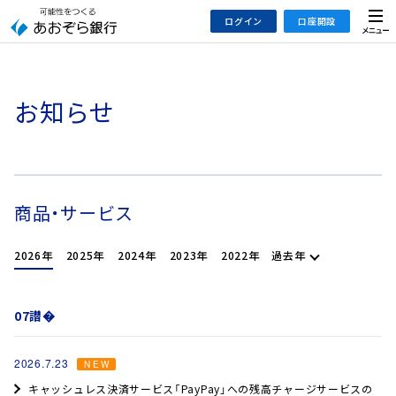
本
メ
ログイン
口座開設
文
ニ
へ
ュ
ジ
ー
インターネットバンキング
あおぞら銀行 口座開設
ャ
お知らせ
法人のお客さまはこちら
あおぞら銀行 投資信託口座・NISA口座開設
ン
プ
こ
デビット専用WEB
の
あおぞら投信インターネットトレード
サ
商品・サービス
イ
大和証券Webサービス
ト
（あおぞらみらい彩りラップ）
過去年
2026年
2025年
2024年
2023年
2022年
の
共
通
07譛�
メ
ニ
2026.7.23
ュ
キャッシュレス決済サービス「PayPay」への残高チャージサービスの
ー