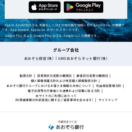
Apple、Appleのロゴは、米国もしくはその他の国や地域におけるApple Inc.の商標で
す。App Storeは、Apple Inc.のサービスマークです。
Google Play および Google Play ロゴは、Google LLC の商標です。
グループ会社
あおぞら投信（株）
GMOあおぞらネット銀行（株）
勧誘方針
投資家区分変更の期限日
顧客区分変更の期限日
個人情報保護方針および特定個人情報取扱方針
あおぞら銀行グループにおけるお客さま情報の共有について
利益相反管理方針
電子決済等代行業者との連携および協働に係る方針
本サイトのご利用にあたって
（利用者情報の外部送信に関するご留意事項を含みます）
サイトマップ