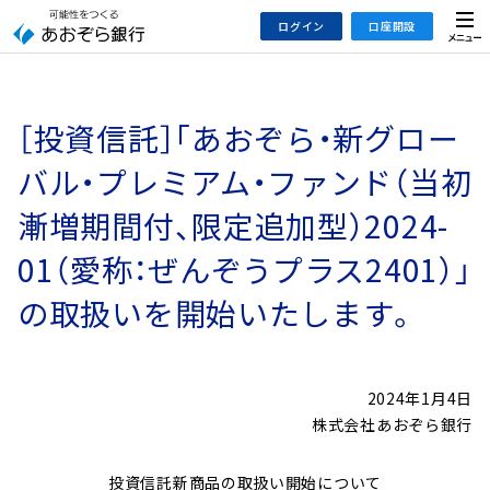
本
メ
ログイン
口座開設
文
ニ
へ
ュ
ジ
ー
インターネットバンキング
あおぞら銀行 口座開設
ャ
［投資信託］｢あおぞら・新グロー
法人のお客さまはこちら
あおぞら銀行 投資信託口座・NISA口座開設
ン
プ
バル・プレミアム・ファンド（当初
こ
デビット専用WEB
漸増期間付、限定追加型）2024-
の
あおぞら投信インターネットトレード
サ
01（愛称：ぜんぞうプラス2401）」
イ
大和証券Webサービス
ト
の取扱いを開始いたします。
（あおぞらみらい彩りラップ）
の
共
通
2024年1月4日
メ
株式会社あおぞら銀行
ニ
ュ
投資信託新商品の取扱い開始について
ー