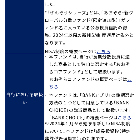
した。
*「ぜんぞうシリーズ」とは、「あおぞら・新グ
ローバル分散ファンド（限定追加型）」がフ
ァンド名に入っている公募投資信託の総
称。2024年以降の新NISA制度適用対象外と
なります。
NISA制度の概要ページは
こちら
本ファンドは、当行が長期分散投資に適
した商品として独自に選定する「あおぞ
らコアファンド」として取扱います。
あおぞらコアファンドの概要ページは
こ
ちら
当行における取扱
本ファンドは、「BANKアプリ」の銘柄選定
い
方法の１つとして用意している「BANK
CHOICE」の該当商品として取扱います。
「BANK CHOICE」の概要ページは
こちら
※2024年１月から始まる新しいNISA制度
において、本ファンドは「成長投資枠（特定
非課税管理勘定）」の対象です。