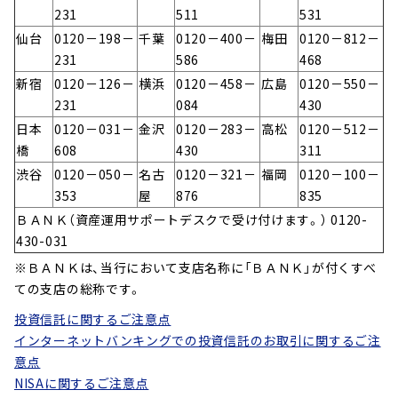
231
511
531
仙台
0120－198－
千葉
0120－400－
梅田
0120－812－
231
586
468
新宿
0120－126－
横浜
0120－458－
広島
0120－550－
231
084
430
日本
0120－031－
金沢
0120－283－
高松
0120－512－
橋
608
430
311
渋谷
0120－050－
名古
0120－321－
福岡
0120－100－
353
屋
876
835
ＢＡＮＫ（資産運用サポートデスクで受け付けます。） 0120-
430-031
※ＢＡＮＫは、当行において支店名称に「ＢＡＮＫ」が付くすべ
ての支店の総称です。
投資信託に関するご注意点
インターネットバンキングでの投資信託のお取引に関するご注
意点
NISAに関するご注意点