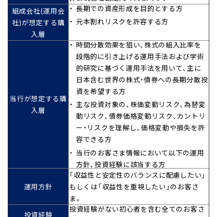
長期での資産形成を目的とする方
組成会社(運用会
元本割れリスクを許容する方
社)が想定する購
入層
時間分散効果を狙い、株式の組入比率を
段階的に引き上げる運用手法および学術
的研究に基づく運用手法を用いて、主に
日本含む世界の株式・債券への長期分散投
資を希望する方
当行が想定する購
主な投資対象の、株価変動リスク、為替変
入層
動リスク、債券価格変動リスク、カントリ
ー・リスクを理解し、価格変動や損失を許
容できる方
当行のお客さま情報において以下の運用
方針、投資経験に該当する方
「収益性と安定性のバランスに配慮したい」
運用方針
もしくは「収益性を重視したい」のお客さ
ま。
投資経験がない初心者を含む全てのお客さ
投資経験