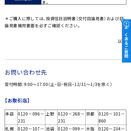
ま。
＊ご購入に際しては、投資信託説明書（交付目論見書）および目
論見書補完書面を必ずご確認ください。
よくあるご質問
以上
お問い合わせ先
受付時間：9:00～17:00（土・日・祝日・12/31～1/3を除く）
【お取引店】
本店
0120－096－
上野
0120－268－
京都
0120－101－
231
231
860
札幌
0120－107－
池袋
0120－099－
大阪
0120－234－