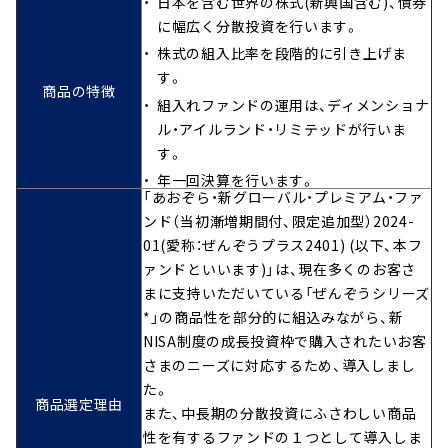
日本を含む世界の株式(新興国含む)、債券
に幅広く分散投資を行います。
株式の組入比率を段階的に引き上げま
す。
商品の特徴
組入れファンドの運用は、ディメンショナ
ル・アイルランド・リミテッドが行いま
す。
年一回決算を行います。
「あおぞら・新グローバル・プレミアム・ファ
ンド（当初漸増期間付、限定追加型）2024-
01(愛称：ぜんぞうプラス2401) (以下、本フ
ァンドといいます)」は、現在多くのお客さ
まに支持いただいている「ぜんぞうシリーズ
*」の商品性を部分的に組込みながら、新
NISA制度の成長投資枠で購入されたいお客
さまのニーズに対応するため、導入しまし
た。
商品選定理由
また、中長期の分散投資にふさわしい商品
性を有するファンドの１つとして導入しま