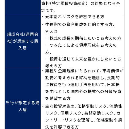
資枠（特定累積投資勘定）」の対象となる予
定です。
元本割れリスクを許容できる方
中長期での資産形成を目的とする方、
例えば
組成会社(運用会
―株式の成長を期待したいとお考えの方
社)が想定する購
―つみたてによる資産形成をお考えの
入層
方、
―投資を通じて未来を豊かにしたいとお
考えの方
業種や企業規模にとらわれず、市場価値が
割安と考えられる銘柄を選別し、長期的
に投資を行う運用手法を用いて、日本株
を中心とした国内外の株式への分散投資
を希望する方
当行が想定する購
主な投資対象の、価格変動リスク、流動性
入層
リスク、信用リスク、為替変動リスク、カ
ントリー・リスクを理解し、価格変動や損
失を許容できる方