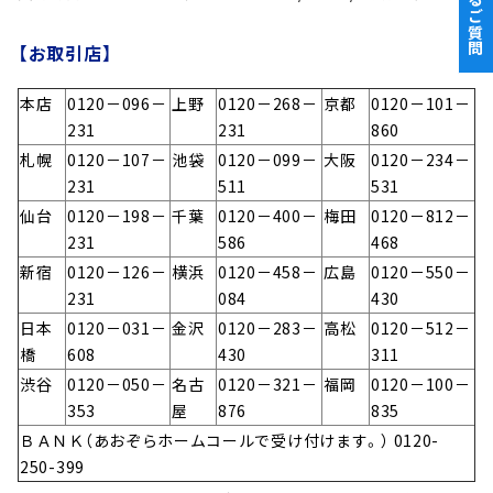
【お取引店】
本店
0120－096－
上野
0120－268－
京都
0120－101－
231
231
860
札幌
0120－107－
池袋
0120－099－
大阪
0120－234－
231
511
531
仙台
0120－198－
千葉
0120－400－
梅田
0120－812－
231
586
468
新宿
0120－126－
横浜
0120－458－
広島
0120－550－
231
084
430
日本
0120－031－
金沢
0120－283－
高松
0120－512－
橋
608
430
311
渋谷
0120－050－
名古
0120－321－
福岡
0120－100－
353
屋
876
835
ＢＡＮＫ（あおぞらホームコールで受け付けます。） 0120-
250-399