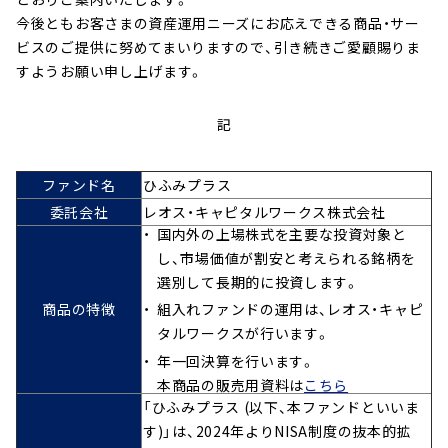
へ
今後ともお客さまの資産運用ニーズにお応えできる商品・サー
ジ
ビスのご提供に努めてまいりますので、引き続きご愛顧賜りま
ャ
すようお願い申し上げます。
ン
プ
記
ファンド名
ひふみプラス
委託会社
レオス・キャピタルワークス株式会社
国内外の上場株式を主要な投資対象と
し、市場価値が割安と考えられる銘柄を
選別して長期的に投資します。
商品の特徴
組入れファンドの運用は、レオス・キャピ
タルワークスが行います。
年一回決算を行います。
本商品の販売用資料は
こちら
「ひふみプラス (以下、本ファンドといいま
す)」は、2024年よりNISA制度の抜本的拡