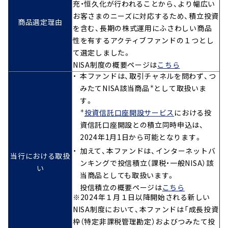
充・恒久化が行われることから、より幅広い
お客さまのニーズに対応するため、積立投資
商品選定理由
を含む、長期の株式運用にふさわしい商品
性を有するアクティブファンドの１つとし
て選定しました。
NISA制度の概要ページは
こちら
本ファンドは、取引チャネルを問わず、つ
みたてNISA該当商品
として取扱いま
＊
す。
投資信託口座開設サービス
における投
＊
資信託口座開設との積立同時申込は、
2024年1月1日から可能となります。
加えて、本ファンドは、インターネットバ
当行における取扱
ンキングで投信積立（課税・一般NISA）該
い
当商品としても取扱います。
投信積立の概要ページは
こちら
※2024年１月１日以降開始される新しい
NISA制度において、本ファンドは「成長投資
枠（特定非課税管理勘定）およびつみたて投