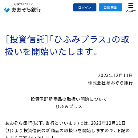
本
メ
ログイン
口座開設
文
ニ
へ
ュ
ジ
ー
インターネットバンキング
あおぞら銀行 口座開設
ャ
［投資信託］｢ひふみプラス」の取
法人のお客さまはこちら
あおぞら銀行 投資信託口座・NISA口座開設
ン
プ
扱いを開始いたします。
こ
デビット専用WEB
の
あおぞら投信インターネットトレード
サ
2023年12月11日
イ
大和証券Webサービス
株式会社あおぞら銀行
ト
（あおぞらみらい彩りラップ）
の
投資信託新商品の取扱い開始について
共
ひふみプラス
通
メ
ニ
あおぞら銀行(以下、当行といいます)では、2023年12月11日
ュ
（月）より投資信託の新商品の取扱いを開始しますので、下記の
ー
とおりご案内いたします。