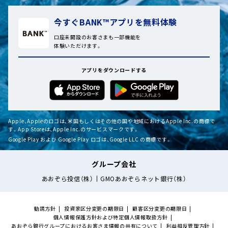
今すぐBANK™アプリを無料体験
口座未開設のお客さまも一部機能を
体験いただけます。
アプリをダウンロードする
Apple、Appleのロゴは、米国もしくはその他の国や地域におけるApple Inc.の商標で
す。App Storeは、Apple Inc.のサービスマークです。
Google Play および Google Play ロゴは、Google LLC の商標です。
グループ会社
あおぞら投信（株）
GMOあおぞらネット銀行（株）
勧誘方針
投資家区分変更の期限日
顧客区分変更の期限日
個人情報保護方針および特定個人情報取扱方針
あおぞら銀行グループにおけるお客さま情報の共有について
利益相反管理方針