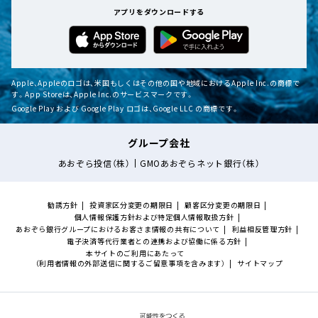
アプリをダウンロードする
Apple、Appleのロゴは、米国もしくはその他の国や地域におけるApple Inc.の商標で
す。App Storeは、Apple Inc.のサービスマークです。
Google Play および Google Play ロゴは、Google LLC の商標です。
グループ会社
あおぞら投信（株）
GMOあおぞらネット銀行（株）
勧誘方針
投資家区分変更の期限日
顧客区分変更の期限日
個人情報保護方針および特定個人情報取扱方針
あおぞら銀行グループにおけるお客さま情報の共有について
利益相反管理方針
電子決済等代行業者との連携および協働に係る方針
本サイトのご利用にあたって
（利用者情報の外部送信に関するご留意事項を含みます）
サイトマップ