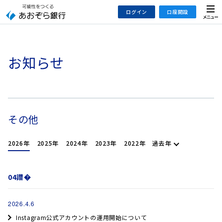
本
メ
ログイン
口座開設
文
ニ
へ
ュ
ジ
ー
インターネットバンキング
あおぞら銀行 口座開設
ャ
お知らせ
法人のお客さまはこちら
あおぞら銀行 投資信託口座・NISA口座開設
ン
プ
こ
デビット専用WEB
の
あおぞら投信インターネットトレード
サ
その他
イ
大和証券Webサービス
ト
（あおぞらみらい彩りラップ）
過去年
2026年
2025年
2024年
2023年
2022年
の
共
通
04譛�
メ
ニ
2026.4.6
ュ
Instagram公式アカウントの運用開始について
ー