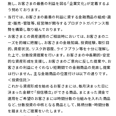
施し、お客さまの最善の利益を図る「企業文化」が定着するよ
う努めております。
当行では、お客さまの最善の利益に資する金融商品の組成・選
定・販売・管理等、経営陣が関与するプロダクトガバナンス態
勢を構築し取り組んでおります。
お客さまとの資産運用のご相談時においては、お客さまのニ
ーズを的確に把握し、お客さまの金融知識、投資経験、取引目
的、資産状況、リスク許容度、ライフプラン等を十分に理解し
た上で、分散投資提案を行います。お客さまの中長期的・安定
的な資産形成を支援し、お客さまのご意向に反した提案や、お
客さまの利益にそぐわない短期間での金融商品の見直し提案
は行いません。主な金融商品の位置付けは以下の通りです。
＜投資信託＞
これから資産形成を始めるお客さまには、毎月決まった日に
決まった金額で「投信積立」ができる商品、まとまった資金で
運用をご希望のお客さまには時間分散の仕組みを入れた商品
など、分散投資の中核となる商品として、銘柄分散・時間分散
を踏まえたご提案をいたします。