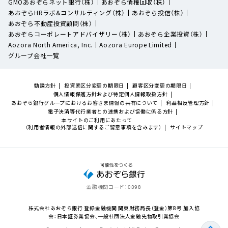
GMOあおぞらネット銀行（株）
あおぞら債権回収（株）
あおぞらHRラボ&コンサルティング（株）
あおぞら投信（株）
あおぞら不動産投資顧問（株）
あおぞらコーポレートアドバイザリー（株）
あおぞら企業投資（株）
Aozora North America, Inc.
Aozora Europe Limited
グループ会社一覧
勧誘方針
投資家区分変更の期限日
顧客区分変更の期限日
個人情報保護方針および特定個人情報取扱方針
あおぞら銀行グループにおけるお客さま情報の共有について
利益相反管理方針
電子決済等代行業者との連携および協働に係る方針
本サイトのご利用にあたって
（利用者情報の外部送信に関するご留意事項を含みます）
サイトマップ
金融機関コード：
0398
株式会社あおぞら銀行 登録金融機関 関東財務局長（登金）第8号 加入協
会：日本証券業協会、一般社団法人金融先物取引業協会