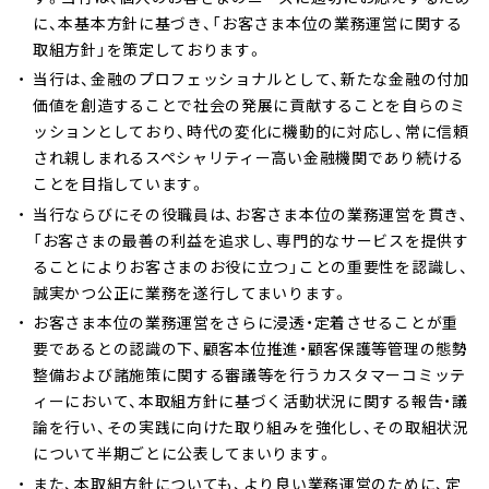
に、本基本方針に基づき、「お客さま本位の業務運営に関する
取組方針」を策定しております。
当行は、金融のプロフェッショナルとして、新たな金融の付加
価値を創造することで社会の発展に貢献することを自らのミ
ッションとしており、時代の変化に機動的に対応し、常に信頼
され親しまれるスペシャリティー高い金融機関であり続ける
ことを目指しています。
当行ならびにその役職員は、お客さま本位の業務運営を貫き､
「お客さまの最善の利益を追求し、専門的なサービスを提供す
ることによりお客さまのお役に立つ」ことの重要性を認識し、
誠実かつ公正に業務を遂行してまいります。
お客さま本位の業務運営をさらに浸透・定着させることが重
要であるとの認識の下、顧客本位推進・顧客保護等管理の態勢
整備および諸施策に関する審議等を行うカスタマーコミッテ
ィーにおいて、本取組方針に基づく活動状況に関する報告・議
論を行い、その実践に向けた取り組みを強化し、その取組状況
について半期ごとに公表してまいります。
また、本取組方針についても、より良い業務運営のために、定