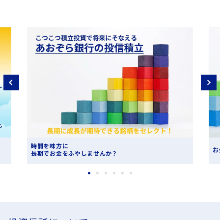
！
投
資
信
託
時間を味方に
お
長期でお金をふやしませんか？