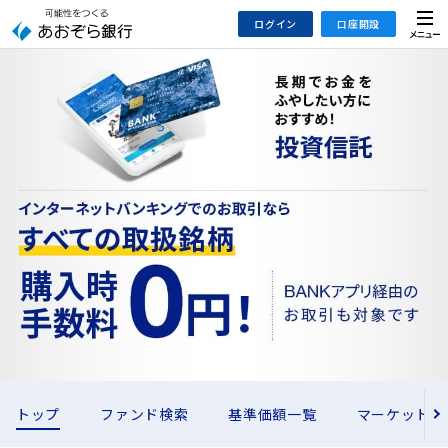
メ
ログイン
口座開設
ニ
長
ュ
期
ー
インターネットバンキング
あおぞら銀行 口座開設
で
法人のお客さまはこちら
あおぞら銀行 投資信託口座・NISA口座開設
お
金
を
デビット専用WEB
ふ
あおぞら投信インターネットトレード
や
し
大和証券Webサービス
た
（あおぞらみらい彩りラップ）
い
方
に
お
す
トップ
ファンド検索
基準価額一覧
マーケット情
す
め