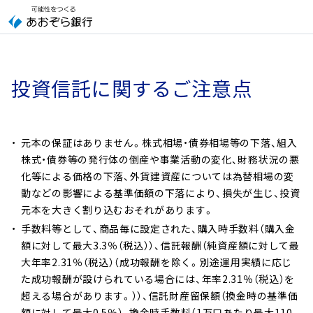
投資信託に関するご注意点
元本の保証はありません。株式相場・債券相場等の下落、組入
株式・債券等の発行体の倒産や事業活動の変化、財務状況の悪
化等による価格の下落、外貨建資産については為替相場の変
動などの影響による基準価額の下落により、損失が生じ、投資
元本を大きく割り込むおそれがあります。
手数料等として、商品毎に設定された、購入時手数料（購入金
額に対して最大3.3％（税込））、信託報酬（純資産額に対して最
大年率2.31％（税込）（成功報酬を除く。別途運用実績に応じ
た成功報酬が設けられている場合には、年率2.31％（税込）を
超える場合があります。））、信託財産留保額（換金時の基準価
額に対して最大0.5％）、換金時手数料（1万口あたり最大110