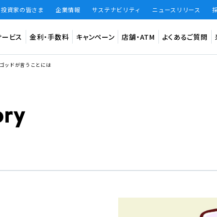
・投資家の皆さま
企業情報
サステナビリティ
ニュースリリース
サービス
金利・手数料
キャンペーン
店舗・ATM
よくあるご質問
・ゴッドが言うことには
預金
インター
法人のお客
ード
振込手数料
振込限度額
振込手数料 無料回数
知らせ
円普通預金（BANK）
デビット専
円定期預金（BANK）
あおぞら
大和証券W
仕組預金（BANK）
（あおぞら
BANKアプリ限定貯蓄預金（BANK The Savings）