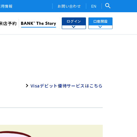
採用情報
お問い合わせ
EN
ログイン
口座開設
来店予約
検索
ネットバンキング
あおぞら銀行 口座開設
関連サービス・他社PR
さまはこちら
あおぞら銀行 投資信託口座・NISA口座開設
トークン
ワンタイムパスワード
用WEB
Visaデビット優待サービスはこちら
投信インターネットトレード
ebサービス
みらい彩りラップ）