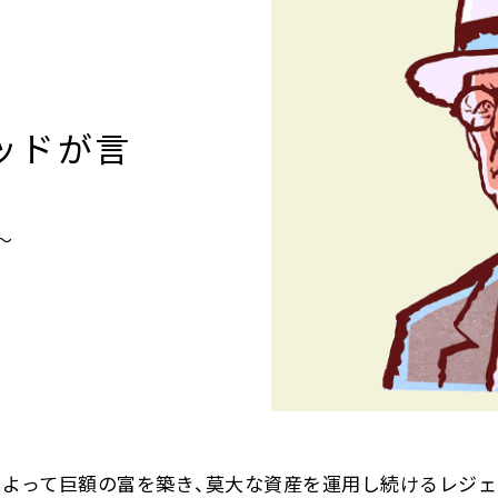
BANK The Gift定期
預金（有人店舗）
ッドが言
口座振替サービス
定期預金利息シミュレーション
～
によって巨額の富を築き、莫大な資産を運用し続けるレジェ