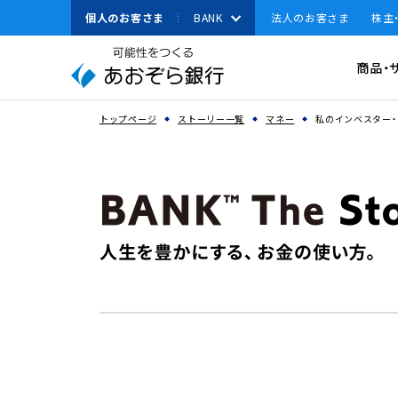
本
個人のお客さま
BANK
法人のお客さま
株主
文
へ
有人店舗
資金調達
商品・
ジ
ャ
資金運用
ン
スペースで区切って複数語検索が可能です
トップページ
ストーリー一覧
マネー
私のインベスター
経営・事業支援
プ
こ
その他ソリューション
の
取引確認用パスワ
サ
よく見られている
法人のお客さまへのお
イ
キーワード
ト
機種変更
の
共
通
メ
ニ
ュ
ー