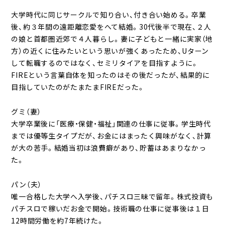
大学時代に同じサークルで知り合い、付き合い始める。卒業
後、約３年間の遠距離恋愛をへて結婚。30代後半で現在、２人
の娘と首都圏近郊で４人暮らし。妻に子どもと一緒に実家（地
方）の近くに住みたいという思いが強くあったため、Uターン
して転職するのではなく、セミリタイアを目指すように。
FIREという言葉自体を知ったのはその後だったが、結果的に
目指していたのがたまたまFIREだった。
グミ（妻）
大学卒業後に「医療・保健・福祉」関連の仕事に従事。学生時代
までは優等生タイプだが、お金にはまったく興味がなく、計算
が大の苦手。結婚当初は浪費癖があり、貯蓄はあまりなかっ
た。
パン（夫）
唯一合格した大学へ入学後、パチスロ三昧で留年。株式投資も
パチスロで稼いだお金で開始。技術職の仕事に従事後は１日
12時間労働を約7年続けた。