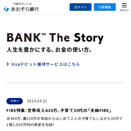
本
メ
ログイン
口座開設
文
ニ
へ
ュ
ジ
ー
インターネットバンキング
あおぞら銀行 口座開設
ャ
法人のお客さまはこちら
あおぞら銀行 投資信託口座・NISA口座開設
ン
プ
こ
デビット専用WEB
の
Visaデビット優待サービスはこちら
あおぞら投信インターネットトレード
サ
イ
大和証券Webサービス
ト
（あおぞらみらい彩りラップ）
の
共
2023.03.31
マネー
通
メ
FIRE特集：世帯収入630万、子育て30代の「夫婦FIRE」
ニ
夫400万、妻230万の年収からはじめて２人の子育てもしながら30代で
ュ
1億2,000万円の資産を形成！
ー