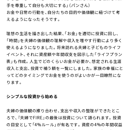
手を尊重して自分も大切にする」（パンさん）
お金や日常の行動を、自分たちの目的や価値観に紐づけて考
えるようになったそうです。
理想の生活を描き出した結果、「お金」を適切に投資に回し、
「時間」を夫婦の価値観の理解や収入を増やす行動により多く
使えるようになりました。将来訪れる夫婦と子どものライフ
イベント、それに資産額や年間収支を図示した「ライフプラン
表」も作成。人生でどのくらいお金が必要か、想定される生涯
収入と支出、投資で補う額を一覧にしました。家族の幸福にと
ってどのタイミングでお金を使うのがよいかが一目瞭然にな
ります。
シンプルな投資から始める
夫婦の価値観の擦り合わせ、支出や収入の整理ができたとこ
ろで、『夫婦でFIRE』の最後は投資について語られます。投資
の目安として「4%ルール」が有名です。資産の4%の年間収益