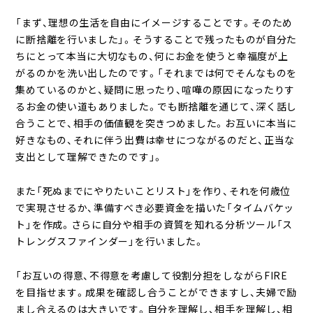
「まず、理想の生活を自由にイメージすることです。そのため
に断捨離を行いました」。そうすることで残ったものが自分た
ちにとって本当に大切なもの、何にお金を使うと幸福度が上
がるのかを洗い出したのです。「それまでは何でそんなものを
集めているのかと、疑問に思ったり、喧嘩の原因になったりす
るお金の使い道もありました。でも断捨離を通じて、深く話し
合うことで、相手の価値観を突きつめました。お互いに本当に
好きなもの、それに伴う出費は幸せにつながるのだと、正当な
支出として理解できたのです」。
また「死ぬまでにやりたいことリスト」を作り、それを何歳位
で実現させるか、準備すべき必要資金を描いた「タイムバケッ
ト」を作成。さらに自分や相手の資質を知れる分析ツール「ス
トレングスファインダー」を行いました。
「お互いの得意、不得意を考慮して役割分担をしながらFIRE
を目指せます。成果を確認し合うことができますし、夫婦で励
まし合えるのは大きいです。自分を理解し、相手を理解し、相