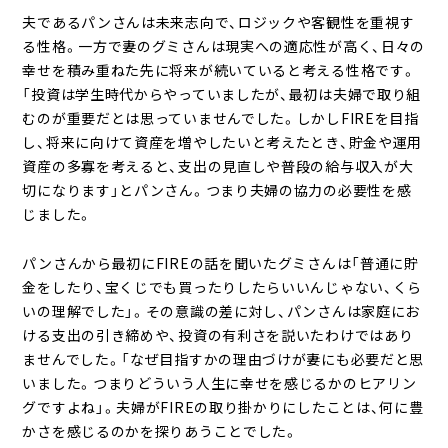
夫であるパンさんは未来志向で、ロジックや客観性を重視す
る性格。一方で妻のグミさんは現実への適応性が高く、日々の
幸せを積み重ねた先に将来が続いていると考える性格です。
「投資は学生時代からやっていましたが、最初は夫婦で取り組
むのが重要だとは思っていませんでした。しかしFIREを目指
し、将来に向けて資産を増やしたいと考えたとき、貯金や運用
資産の多寡を考えると、支出の見直しや普段の給与収入が大
切になります」とパンさん。つまり夫婦の協力の必要性を感
じました。
パンさんから最初にFIREの話を聞いたグミさんは「普通に貯
金をしたり、宝くじでも買ったりしたらいいんじゃない、くら
いの理解でした」。その意識の差に対し、パンさんは家庭にお
ける支出の引き締めや、投資の有利さを説いたわけではあり
ませんでした。「なぜ目指すかの理由づけが妻にも必要だと思
いました。つまりどういう人生に幸せを感じるかのヒアリン
グですよね」。夫婦がFIREの取り掛かりにしたことは、何に豊
かさを感じるのかを探りあうことでした。