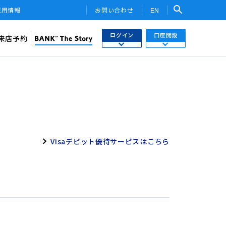
採用情報
お問い合わせ
EN
ログイン
口座開設
来店予約
検索
ネットバンキング
あおぞら銀行 口座開設
関連サービス・他社PR
さまはこちら
あおぞら銀行 投資信託口座・NISA口座開設
トークン
ワンタイムパスワード
用WEB
Visaデビット優待サービスはこちら
投信インターネットトレード
ebサービス
みらい彩りラップ）