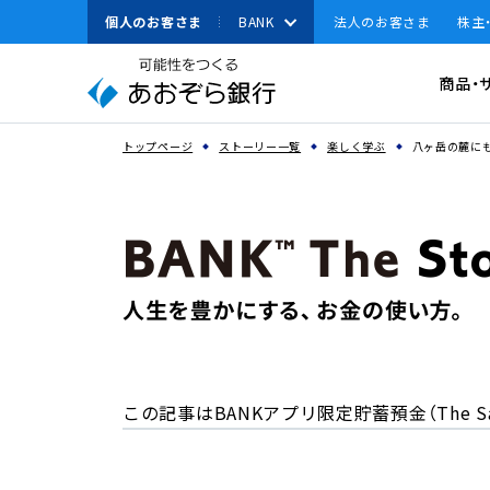
本
個人のお客さま
BANK
法人のお客さま
株主
文
へ
有人店舗
資金調達
商品・
ジ
ャ
資金運用
ン
スペースで区切って複数語検索が可能です
トップページ
ストーリー一覧
楽しく学ぶ
八ヶ岳の麓にも
経営・事業支援
プ
こ
その他ソリューション
の
取引確認用パスワ
サ
よく見られている
法人のお客さまへのお
イ
キーワード
ト
機種変更
の
共
通
メ
この記事はBANKアプリ限定貯蓄預金（The Sa
ニ
ュ
ー