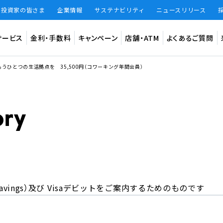
・投資家の皆さま
企業情報
サステナビリティ
ニュースリリース
サービス
金利・手数料
キャンペーン
店舗・ATM
よくあるご質問
うひとつの生活拠点を 35,500円（コワーキング年間会員）
預金
インター
法人のお客
ード
振込手数料
振込限度額
振込手数料 無料回数
知らせ
円普通預金（BANK）
デビット専
円定期預金（BANK）
あおぞら
大和証券W
仕組預金（BANK）
（あおぞら
vings）及び
Visaデビットをご案内するためのものです
BANKアプリ限定貯蓄預金（BANK The Savings）