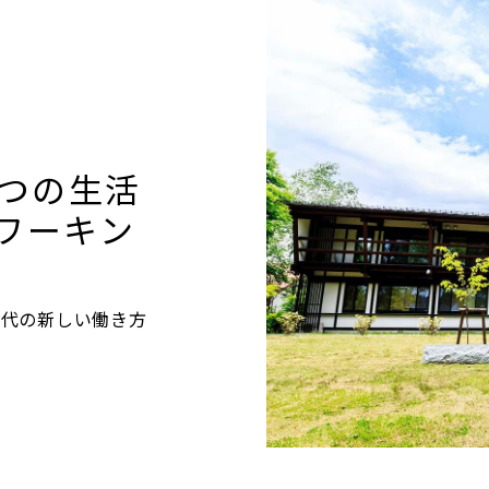
BANK The Gift定期
預金（有人店舗）
口座振替サービス
つの生活
定期預金利息シミュレーション
コワーキン
時代の新しい働き方