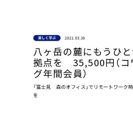
へ
ジ
ャ
ン
プ
楽しく学ぶ
2021.03.30
八ヶ岳の麓にもうひと
拠点を 35,500円（
グ年間会員）
「富士見 森のオフィス」でリモートワーク
を