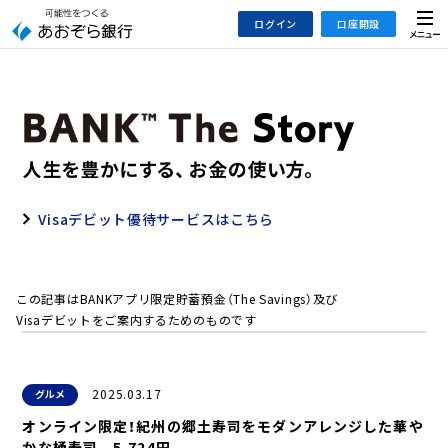
本
メ
ログイン
口座開設
文
ニ
へ
ュ
ジ
ー
インターネットバンキング
あおぞら銀行 口座開設
ャ
法人のお客さまはこちら
あおぞら銀行 投資信託口座・NISA口座開設
ン
プ
こ
デビット専用WEB
の
Visaデビット優待サービスはこちら
あおぞら投信インターネットトレード
サ
イ
大和証券Webサービス
ト
（あおぞらみらい彩りラップ）
この記事はBANKアプリ限定貯蓄預金（The Savings）及び
の
Visaデビットをご案内するためのものです
共
通
メ
2025.03.17
グルメ
ニ
ュ
オンライン限定！紀州の郷土寿司をモダンアレンジした華や
ー
かな桶寿司 5,724円