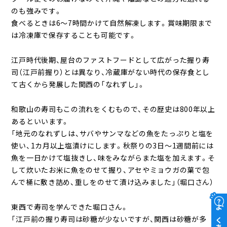
のも強みです。
食べるときは6～7時間かけて自然解凍します。賞味期限まで
は冷凍庫で保存することも可能です。
江戸時代後期、屋台のファストフードとして広がった握り寿
司（江戸前握り）とは異なり、冷蔵庫がない時代の保存食とし
て古くから発展した関西の「なれずし」。
和歌山の寿司もこの流れをくむもので、その歴史は800年以上
あるといいます。
「地元のなれずしは、サバやサンマなどの魚をたっぷりと塩を
使い、1カ月以上塩漬けにします。秋祭りの3日～1週間前には
魚を一日かけて塩抜きし、味をみながらまた塩を加えます。そ
して炊いたお米に魚をのせて握り、アセやミョウガの葉で包
んで桶に敷き詰め、重しをのせて漬け込みました」（堀口さん）
東西で寿司を学んできた堀口さん。
「江戸前の握り寿司は砂糖が少ないですが、関西は砂糖が多