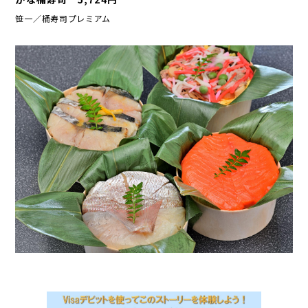
へ
笹一／桶寿司プレミアム
ジ
ャ
ン
プ