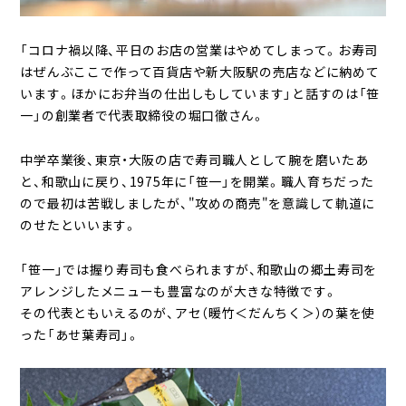
「コロナ禍以降、平日のお店の営業はやめてしまって。お寿司
はぜんぶここで作って百貨店や新大阪駅の売店などに納めて
います。ほかにお弁当の仕出しもしています」と話すのは「笹
一」の創業者で代表取締役の堀口徹さん。
中学卒業後、東京・大阪の店で寿司職人として腕を磨いたあ
と、和歌山に戻り、1975年に「笹一」を開業。職人育ちだった
ので最初は苦戦しましたが、"攻めの商売"を意識して軌道に
のせたといいます。
「笹一」では握り寿司も食べられますが、和歌山の郷土寿司を
アレンジしたメニューも豊富なのが大きな特徴です。
その代表ともいえるのが、アセ（暖竹＜だんちく＞）の葉を使
った「あせ葉寿司」。