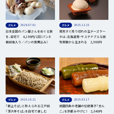
2026.07.01
2025.12.25
グルメ
グルメ
日本全国のパン屋さんをめぐる旅
発売すぐ売り切れの生チーズケー
を、自宅で 4,190円/1回（パン8
キは、北海道発・サステナブルな放
個前後入り／パンの旅費込み）
牧実験から生まれる 2,980円
2025.10.21
2025.03.17
グルメ
グルメ
「献上そば」と称えられる江戸前
祇園四条の老舗の伝統菓子「志ん
「深大寺そば」を自宅で楽しむ
こ」を京都みやげに！ 2,040円