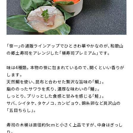
「笹一」の通販ラインアップでひときわ華やかなのが、和歌山
の郷土寿司をアレンジした「桶寿司プレミアム」です。
味は4種類。本物の笹に包まれているので、開くといい香りが
します。
天然鯛を使い、昆布と合わせた贅沢な旨味の「鯛」。
脂ののったサワラを炙り、濃厚な味わいの「鰆」。
しっとり、プリっとした食感と甘みを感じる「鮭」。
サバ、シイタケ、タケノコ、カンピョウ、錦糸卵など具沢山の
「五目ちらし」。
寿司の木桶は直径約9cmと小さく上品ですが、中身はぎっし
り。