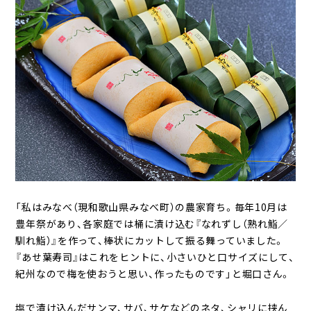
「私はみなべ（現和歌山県みなべ町）の農家育ち。毎年10月は
豊年祭があり、各家庭では桶に漬け込む『なれずし（熟れ鮨／
馴れ鮨）』を作って、棒状にカットして振る舞っていました。
『あせ葉寿司』はこれをヒントに、小さいひと口サイズにして、
紀州なので梅を使おうと思い、作ったものです」と堀口さん。
塩で漬け込んだサンマ、サバ、サケなどのネタ、シャリに挟ん