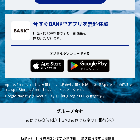
今すぐBANK™アプリを無料体験
口座未開設のお客さまも一部機能を
体験いただけます。
アプリをダウンロードする
Apple、Appleのロゴは、米国もしくはその他の国や地域におけるApple Inc.の商標で
す。App Storeは、Apple Inc.のサービスマークです。
Google Play および Google Play ロゴは、Google LLC の商標です。
グループ会社
あおぞら投信（株）
GMOあおぞらネット銀行（株）
勧誘方針
投資家区分変更の期限日
顧客区分変更の期限日