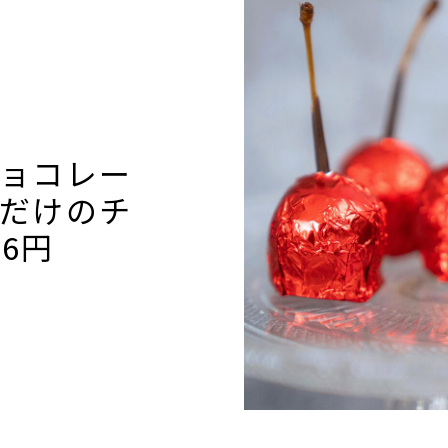
BANK The Gift定期
預金（有人店舗）
口座振替サービス
ョコレー
定期預金利息シミュレーション
だけのチ
6円