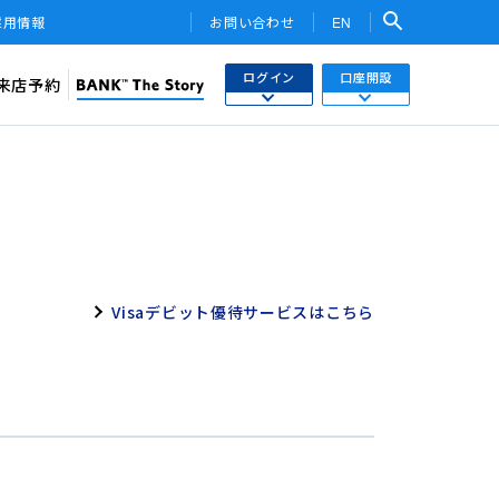
採用情報
お問い合わせ
EN
ログイン
口座開設
来店予約
検索
ネットバンキング
あおぞら銀行 口座開設
関連サービス・他社PR
さまはこちら
あおぞら銀行 投資信託口座・NISA口座開設
トークン
ワンタイムパスワード
用WEB
Visaデビット優待サービスはこちら
投信インターネットトレード
ebサービス
みらい彩りラップ）