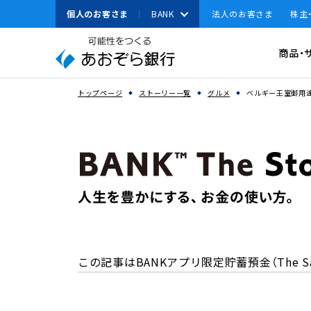
本
個人のお客さま
BANK
法人のお客さま
株主
文
へ
有人店舗
資金調達
商品・
ジ
ャ
資金運用
ン
スペースで区切って複数語検索が可能です
トップページ
ストーリー一覧
グルメ
ベルギー王室御用達
経営・事業支援
プ
こ
その他ソリューション
の
取引確認用パスワ
サ
よく見られている
法人のお客さまへのお
イ
キーワード
ト
機種変更
の
共
通
メ
この記事はBANKアプリ限定貯蓄預金（The Sa
ニ
ュ
ー