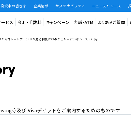
・投資家の皆さま
企業情報
サステナビリティ
ニュースリリース
サービス
金利・手数料
キャンペーン
店舗・ATM
よくあるご質問
チョコレートブランドが贈る初夏だけのチェリーボンボン 2,376円
預金
インター
法人のお客
ード
振込手数料
振込限度額
振込手数料 無料回数
知らせ
円普通預金（BANK）
デビット専
円定期預金（BANK）
あおぞら
大和証券W
仕組預金（BANK）
（あおぞら
vings）及び
Visaデビットをご案内するためのものです
BANKアプリ限定貯蓄預金（BANK The Savings）