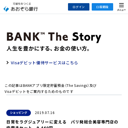
本
メ
ログイン
口座開設
文
ニ
へ
ュ
ジ
ー
インターネットバンキング
あおぞら銀行 口座開設
ャ
法人のお客さまはこちら
あおぞら銀行 投資信託口座・NISA口座開設
ン
プ
こ
デビット専用WEB
の
Visaデビット優待サービスはこちら
あおぞら投信インターネットトレード
サ
イ
大和証券Webサービス
ト
（あおぞらみらい彩りラップ）
この記事はBANKアプリ限定貯蓄預金（The Savings）及び
の
Visaデビットをご案内するためのものです
共
通
メ
2019.07.16
ショッピング
ニ
ュ
日常をラグジュアリーに変える パリ発総合美容専門店の
ー
歯磨きセット 9,460円