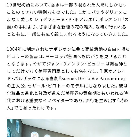
19世紀初頭において、香水は一部の限られた人だけしかもつ
ことのできない特別なものでした。しかしバラやダリアをこ
よなく愛したジョゼフィーヌ・ド・ボアルネ（ナポレオン1世の
妻）の手により、さまざまな新種の花の輸入、栽培が行われる
とともに、一般にも広く親しまれるようになっていきました。
1804年に制定されたナポレオン法典で商業活動の自由を得た
ビュリーの製品は、ヨーロッパ各国へも広がりを見せること
となります。やがてジャン=ヴァンサン・ビュリーは調香師と
してだけでなく美容専門家としても名をなし、作家オノレ・
ド・バルザックによる喜劇『Scenes De La Vie Parisienne』
の主人公、セザール・ビロトーのモデルにもなりました。彼は
化粧品の進化と普及が進んだ美容界の黄金期ともいわれる時
代における重要なイノベイターであり、流行を生み出す「時の
人」でもあったわけです。