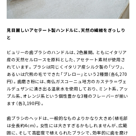
見目麗しいアセテート製ハンドルに、天然の繊維をぎっしり
と
ビュリーの歯ブラシのハンドルは、2色展開。ともにイタリア
産の天然セルロースを原料とした、アセテート素材が使用さ
れています。ブラシは同じくイタリア産シルク製の「ソワ」、
あるいは穴熊の毛でできた「ブレロー」という2種類（各6,270
円）。歯磨き粉には、南仏ガスコーニュ地方のカステラ＝ヴェ
ルデュザンに湧き出る温泉水を使用しており、ミント系、アッ
プル系、オレンジ系という個性豊かな3種のフレーバーが揃い
ます（各3,190円）。
歯ブラシのヘッドは、一般的なものよりかなり大きめ（植毛部
は全長約4cm）。女性には大きすぎるかもしれませんが、広範
囲に、そして高密度で植えられたブラシで、効率的に歯を磨け