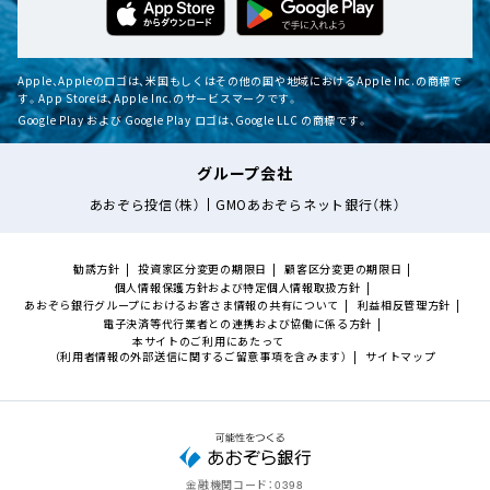
Apple、Appleのロゴは、米国もしくはその他の国や地域におけるApple Inc.の商標で
す。App Storeは、Apple Inc.のサービスマークです。
Google Play および Google Play ロゴは、Google LLC の商標です。
グループ会社
あおぞら投信（株）
GMOあおぞらネット銀行（株）
勧誘方針
投資家区分変更の期限日
顧客区分変更の期限日
個人情報保護方針および特定個人情報取扱方針
あおぞら銀行グループにおけるお客さま情報の共有について
利益相反管理方針
電子決済等代行業者との連携および協働に係る方針
本サイトのご利用にあたって
（利用者情報の外部送信に関するご留意事項を含みます）
サイトマップ
金融機関コード：
0398