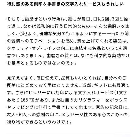
特別感のある刻印＆手書きの文字入れサービスもうれしい
そもそも歯磨きという行為は、誰もが毎日、日に2回、3回と繰
り返し、なかば義務的に行う日常的なもの。そんな歯磨きを楽
しく、心地よく、優雅な気分で行えるようにする──当たり前
の習慣へのモチベーションを高め、質を上げてくれる製品は、
クオリティ・オブ・ライフの向上に直結する名品といっても過
言ではありません。歯磨きの質とは、なにも科学的な薬効だけ
を基準とするものではないのです。
見栄えがよく、毎日使えて、品質もいいとくれば、自分へのご
褒美にとどめておく手はありません。当然、ギフトにも最適で
す。さらにビュリーには刻印による文字入れサービス（1文字
あたり165円）があり、また独自のカリグラフィーをボックス
やラッピングに無料で手書きしてくれます。家族の記念日に、
友人・知人への感謝の印に、メッセージ性のある心のこもった
贈り物ができるというわけです。