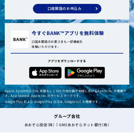
ド、または専用アプリでマイナンバーカードを
STEP
STEP
読み取り
口座開設のお申込み
4
「非課税口座開設可否のご案内」のお受け取り*
5
STEP
今すぐBANK™アプリを無料体験
5
口座未開設のお客さまも一部機能を
本人確認書類の撮影済ファイルのアップロー
体験いただけます。
ド、または専用アプリでマイナンバーカードを
開設可の場合
読み取り
アプリをダウンロードする
メールにて開設完了のお知らせをいたします。
申込受付完了メールのお受け取り
開設不可の場合
書面にてお知らせいたします。
STEP
6
Apple、Appleのロゴは、米国もしくはその他の国や地域におけるApple Inc.の商標で
す。App Storeは、Apple Inc.のサービスマークです。
Google Play および Google Play ロゴは、Google LLC の商標です。
グループ会社
申込受付完了メールのお受け取り
あおぞら投信（株）
GMOあおぞらネット銀行（株）