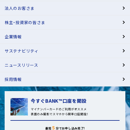
3
法人のお客さま
BANK
STEP
3
株主・投資家の皆さま
有人店舗
*メール受領後、同日午前9時ごろから順次
NISA（非課税口座）の申込選択
企業情報
投資信託つみたて申込
STEP
3
「投資信託の口座開設のご案内」
ご希望のファンドを選択し積立も同時にお申
サステナビリティ
のお受け取り*
STEP
込み可能
※5
4
運用方針によっては積立の申込をキャンセルする場合がありま
ニュースリリース
す。
採用情報
投資信託つみたて申込
※3
STEP
4
ご希望のファンドを選択し積立も同時にお申
*「投資信託の口座開設のご案内」は、
転送不要郵便
今すぐBANK™口座を開設
込み可能
※4
でお送りします。お受け取りいただけない場合、投
マイナンバーカードのご利用がオススメ
NISA開設希望の方のみ
資信託のお取引を制限させていただく場合があり
表面のみ撮影でスマホから簡単口座開設！
運用方針によっては積立の申込をキャンセルする場合がありま
ます。
す。
本人確認書類の撮影済ファイルのアップロー
５
最短
分でお申し込み完了!