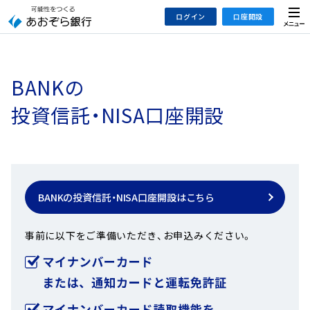
本
メ
ログイン
口座開設
文
ニ
へ
ュ
ジ
ー
インターネットバンキング
あおぞら銀行 口座開設
ャ
BANKの
法人のお客さまはこちら
あおぞら銀行 投資信託口座・NISA口座開設
ン
プ
投資信託・NISA口座開設
こ
デビット専用WEB
の
あおぞら投信インターネットトレード
サ
イ
大和証券Webサービス
ト
（あおぞらみらい彩りラップ）
BANKの投資信託・NISA口座開設はこちら
の
共
事前に以下をご準備いただき、お申込みください。
通
メ
ニ
ュ
ー