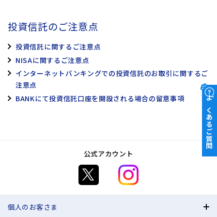
投資信託口座開設のさらに詳しい説明をご覧になりたい方は
お申込み後のお手続きの流れをご案内いたします。
こちら
投資信託口座開設のさらに詳しい説明をご覧になりたい方は
投資信託のご注意点
こちら
投資信託口座開設手続前に必ずご確認ください
STEP
1
NISA口座開設手続前に必ずご確認ください
口座開設の手続き完了メールのお受け取り
投資信託に関するご注意点
STEP
1
「BANK投資信託口座開設申込」へアクセス
NISAに関するご注意点
STEP
1
「BANK投資信託口座開設申込」へアクセス
インターネットバンキングでの投資信託のお取引に関するご
注意点
BANKの投資信託口座・
NISA口座を開設
BANKにて投資信託口座を開設される場合の留意事項
NISA口座を開設
よくあるご質問
NISA（非課税口座）を同時にお申込みされた場合は、あおぞら銀行
STEP
2
から税務署へ申請いたします。
STEP
2
公式アカウント
STEP
2
インターネットバンキングで
投資信託のお取引の開始*
お客さま情報の入力
お客さま情報の入力
個人のお客さま
STEP