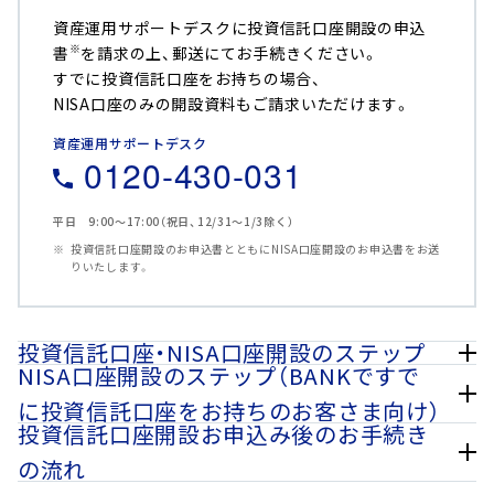
資産運用サポートデスクに投資信託口座開設の申込
※
書
を請求の上、郵送にてお手続きください。
すでに投資信託口座をお持ちの場合、
NISA口座のみの開設資料もご請求いただけます。
資産運用サポートデスク
0120-430-031
平日 9:00～17:00（祝日、12/31～1/3除く）
投資信託口座開設のお申込書とともにNISA口座開設のお申込書をお送
りいたします。
投資信託口座・NISA口座開設のステップ
NISA口座開設のステップ（BANKですで
BANKに普通預金口座をお持ちでBANKの投資信託口座・NISA
に投資信託口座をお持ちのお客さま向け）
口座の開設を希望されるお客さま向けのステップです。
投資信託口座開設お申込み後のお手続き
BANKですでに投資信託口座をお持ちでNISA口座の開設を希望
NISA口座の開設は、投資信託口座を開設の際に同時申込いただくことが可能です。
の流れ
されるお客さま向けのステップです。