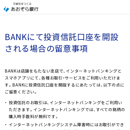
本
文
へ
ジ
ャ
BANKにて投資信託口座を開設
ン
プ
される場合の留意事項
こ
の
サ
BANKは店舗をもたない支店で、インターネットバンキングと
イ
スマホアプリにて、各種お取引・サービスをご利用いただけま
ト
す。BANKに投資信託口座を開設するにあたっては、以下の点に
の
ご留意ください。
共
通
投資信託のお取引は、インターネットバンキングをご利用い
メ
ただきます。インターネットバンキングでは、すべての銘柄の
ニ
購入時手数料が無料です。
ュ
インターネットバンキングシステム障害時にはお取引ができ
ー