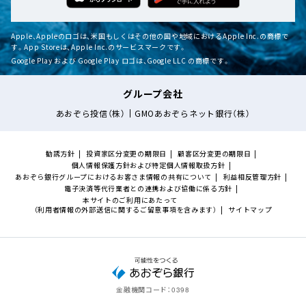
Apple、Appleのロゴは、米国もしくはその他の国や地域におけるApple Inc.の商標で
す。App Storeは、Apple Inc.のサービスマークです。
Google Play および Google Play ロゴは、Google LLC の商標です。
グループ会社
あおぞら投信（株）
GMOあおぞらネット銀行（株）
勧誘方針
投資家区分変更の期限日
顧客区分変更の期限日
個人情報保護方針および特定個人情報取扱方針
あおぞら銀行グループにおけるお客さま情報の共有について
利益相反管理方針
電子決済等代行業者との連携および協働に係る方針
本サイトのご利用にあたって
（利用者情報の外部送信に関するご留意事項を含みます）
サイトマップ
金融機関コード：
0398