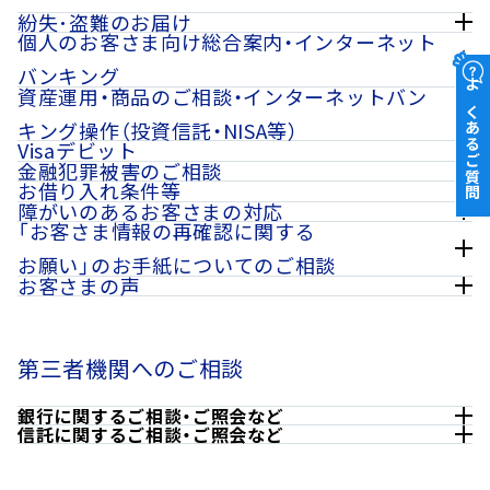
紛失･盗難のお届け
個人のお客さま向け総合案内・インターネット
バンキング
あおぞらホームコール
資産運用・商品のご相談・インターネットバン
よくあるご質問
預金のよくあるご質問
キング操作（投資信託・NISA等）
各種サービスのよくあるご質問
Visaデビット
0120-250-399
運用商品のよくあるご質問
金融犯罪被害のご相談
初回利用登録＆ワンタイムパスワード設定ガイド（パソコン
Visaデビットのよくあるご質問
お借り入れ条件等
初回利用登録＆ワンタイムパスワード設定ガイド（パソコン
で操作する方）
金融犯罪関連のよくあるご質問
障がいのあるお客さまの対応
海外からのご利用など
で操作する方）
お借り入れ条件等の変更に関するご相談・お問い合わせ
初回利用登録＆ワンタイムパスワード設定ガイド（スマホで
「お客さま情報の再確認に関する
フリーダイヤルをご利用いただけない場合は
初回利用登録＆ワンタイムパスワード設定ガイド（スマホで
操作する方）
お願い」のお手紙についてのご相談
+81-42-330-7018
デビットカードコールセンター
お客さまサービス室
操作する方）
（通話料有料）
お客さまの声
インターネットバンキング全般のよくあるご質問
お借入条件等の変更に関するご相談窓口
金融犯罪被害ご相談窓口
「お客さま情報の再確認に関するお願い」が届きましたが、ど
インターネットバンキング各種操作ガイド
ワンタイムパスワードのよくあるご質問
お客さまサービス室では、個人のお客さまからご意見をお寄せ
うすればよいですか？
0120-322-239
03-6752-1100
インターネットバンキング全般のよくあるご質問
いただき、適切な商品の提供、サービスの向上、業務の改善に活
受付時間
03-6752-1195
0120-181-685
第三者機関へのご相談
ワンタイムパスワードのよくあるご質問
かして参ります。
平日 9:00～17:00
海外からのご利用など
お問い合わせフォーム
取引時確認サポートセンター
銀行に関するご相談・ご照会など
フリーダイヤルをご利用いただけない場合は
受付時間
信託に関するご相談・ご照会など
お客さまサービス室
受付時間
受付時間
+81-3-6736-4370
資産運用サポートデスク
平日 9:00～17:00
（通話料有料）
平日 9:00～17:00
平日 9:00～17:00
0120-829-038
全国銀行協会相談室
※
カード紛失共同受付センター
（祝日、年末年始
を除く）
お問い合わせフォーム
※