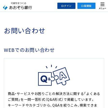
本
メ
ログイン
口座開設
文
ニ
へ
ュ
ジ
ー
インターネットバンキング
あおぞら銀行 口座開設
ャ
お問い合わせ
法人のお客さまはこちら
あおぞら銀行 投資信託口座・NISA口座開設
ン
プ
こ
デビット専用WEB
WEBでのお問い合わせ
の
あおぞら投信インターネットトレード
サ
イ
大和証券Webサービス
ト
（あおぞらみらい彩りラップ）
の
共
通
メ
商品・サービスやお困りごとの解決方法に関する「よくある
ニ
ご質問」を一問一答形式（Q&A形式）で掲載しています。
ュ
キーワードやカテゴリから、Q&Aを絞りこみ、検索できま
ー