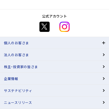
（祝日、年末年始
を除く）
信託協会信託相談所
03-6752-1100
※
（祝日、年末年始
を除く）
年末年始とは、12/31～1/3です。
0120-430-031
年末年始とは、12/31～1/3です。
年末年始とは、12/31～1/3です。
受付時間
0120-011-033
全国銀行協会相談室は、銀行に関するさまざまなご相談や
24時間365日対応
公式アカウント
信託協会信託相談所は、信託に関するさまざまなご相談や
受付時間
ご照会、銀行に対するご意見・苦情を受け付けるための窓口
メール受付時間
受付時間
お借り入れ条件等の変更に関するご意見・ご要望・苦情
ご照会、信託兼営金融機関(主に信託業務・併営業務・銀行業
平日 9:00～17:00
詳しくはこちら
として、一般社団法人全国銀行協会が運営しています。ご
24時間365日
受付時間
平日 9:00～17:00
務を行う金融機関のことをいいます。)および信託会社の
※
（祝日、年末年始
を除く）
相談・ご照会等は無料です。
受付時間
平日 9:00～17:00
※
（祝日、年末年始
を除く）
信託業務等に対するご要望や苦情も受け付けるための窓口
メール回答時間
お客さまサービス室（お借入れ）
年末年始とは、12/31～1/3です。
詳しくは、一般社団法人全国銀行協会のホームページをご
※
平日 17:00～翌日9:00
（祝日、年末年始
を除く）
として、一般社団法人信託協会が運営しています。ご相談・
平日 9:00～17:00
年末年始とは、12/31～1/3です。
参照ください。
個人のお客さま
※
土・日・祝日、年末年始
24時間
年末年始とは、12/31～1/3です。
※
ご照会等は無料です。
（祝日、年末年始
を除く）
また、全国銀行協会相談室がお客さまから苦情の申出を受
03-6752-1135
「お客さま情報の再確認に関するお願い」の詳細はこちら
年末年始とは、12/31～1/3です。
詳しくは、一般社団法人信託協会のホームページをご参照
年末年始とは、12/31～1/3です。
け、原則として2ヶ月を経過してもトラブルが解決しない場
法人のお客さま
BANK
ください。
合には、「あっせん委員会」をご利用いただけます。詳しく
詳しくはこちら
紛失・盗難などお急ぎの場合はあおぞらホームコール等へ
また、信託協会信託相談所がお客さまから苦情の申出を受
は全国銀行協会相談室にお尋ねください。
お問い合わせください。
株主・投資家の皆さま
有人店舗
け、原則として2ヶ月を経過してもトラブルが解決しない場
受付時間
詳しくはこちら
合には、「あっせん委員会」をご利用いただけます。詳しく
平日 9:00～17:00
企業情報
は信託協会相談所にお尋ねください。
※
（祝日、年末年始
を除く）
一般社団法人全国銀行協会は銀行法および農林中央金庫
年末年始とは、12/31～1/3です。
詳しくはこちら
あおぞらホームコール
サステナビリティ
法上の指定紛争解決機関です。
一般社団法人信託協会は信託業法および金融機関の信託
ニュースリリース
0120-250-399
業務の兼営等に関する法律上の指定紛争解決機関です。