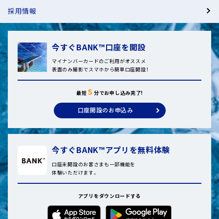
採用情報
証券取引等監視委員会
海外からのご利用など
フリーダイヤルをご利用いただけない場合は
証券取引等監視委員会は、資料・情報収集の一環として、市
+81-42-330-7018
今すぐBANK™口座を開設
（通話料有料）
場の公正性・透明性の確保や投資者保護の上で問題がある
マイナンバーカードのご利用がオススメ
と思われるような情報全般を受け付けています。
表面のみ撮影でスマホから簡単口座開設！
詳しくは、証券取引等監視委員会のホームページをご参照
受付時間
ください。
平日 9:00～19:00
５
最短
分でお申し込み完了!
※1
土・日・祝日
9:00～17:00
詳しくはこちら
口座開設のお申込み
※2
（年末年始
を除く）
土・日・祝日は、お問い合わせの内容により即日回答できない場合がござい
ます。
年末年始とは、12/31～1/3です。
今すぐBANK™アプリを無料体験
口座未開設のお客さまも一部機能を
体験いただけます。
自動音声応答のご案内はこちら
アプリをダウンロードする