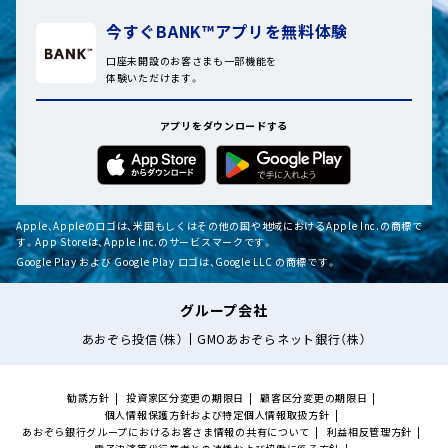
今すぐBANK™アプリを無料体験
口座未開設のお客さまも一部機能を
体験いただけます。
アプリをダウンロードする
Apple、Appleのロゴは、米国もしくはその他の国や地域におけるApple Inc.の商標で
す。App Storeは、Apple Inc.のサービスマークです。
Google Play および Google Play ロゴは、Google LLC の商標です。
グループ会社
あおぞら投信（株）
GMOあおぞらネット銀行（株）
勧誘方針
投資家区分変更の期限日
顧客区分変更の期限日
個人情報保護方針および特定個人情報取扱方針
あおぞら銀行グループにおけるお客さま情報の共有について
利益相反管理方針