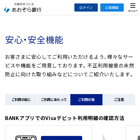
本
メ
ログイン
口座開設
文
ニ
へ
ュ
ジ
ー
インターネットバンキング
あおぞら銀行 口座開設
ャ
安心・安全機能
法人のお客さまはこちら
あおぞら銀行 投資信託口座・NISA口座開設
ン
プ
お客さまに安心してご利用いただけるよう、様々なサー
こ
デビット専用WEB
の
ビスや機能をご用意しております。
不正利用被害の未然
あおぞら投信インターネットトレード
サ
防止に向けた取り組みなどについてご紹介いたします。
イ
大和証券Webサービス
ト
（あおぞらみらい彩りラップ）
の
ご利用の前に
ご利用にあたって
ご利用の後
ご注意
共
通
メ
BANKアプリでのVisaデビット利用明細の確認方法
ニ
ュ
ー