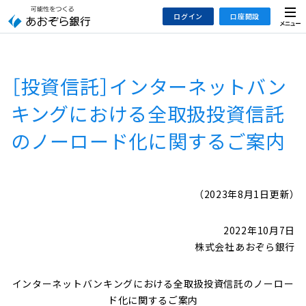
本
メ
ログイン
口座開設
文
ニ
へ
ュ
ジ
ー
インターネットバンキング
あおぞら銀行 口座開設
ャ
［投資信託］インターネットバン
法人のお客さまはこちら
あおぞら銀行 投資信託口座・NISA口座開設
ン
プ
キングにおける全取扱投資信託
こ
デビット専用WEB
のノーロード化に関するご案内
の
あおぞら投信インターネットトレード
サ
イ
大和証券Webサービス
ト
（あおぞらみらい彩りラップ）
（2023年8月1日更新）
の
共
2022年10月7日
通
株式会社あおぞら銀行
メ
ニ
インターネットバンキングにおける全取扱投資信託のノーロー
ュ
ド化に関するご案内
ー