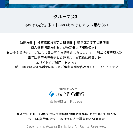
グループ会社
あおぞら投信（株）
GMOあおぞらネット銀行（株）
勧誘方針
投資家区分変更の期限日
顧客区分変更の期限日
個人情報保護方針および特定個人情報取扱方針
あおぞら銀行グループにおけるお客さま情報の共有について
利益相反管理方針
電子決済等代行業者との連携および協働に係る方針
本サイトのご利用にあたって
（利用者情報の外部送信に関するご留意事項を含みます）
サイトマップ
金融機関コード：
0398
株式会社あおぞら銀行 登録金融機関 関東財務局長（登金）第8号 加入協
会：日本証券業協会、一般社団法人金融先物取引業協会
Copyright © Aozora Bank, Ltd All Rights Reserved.