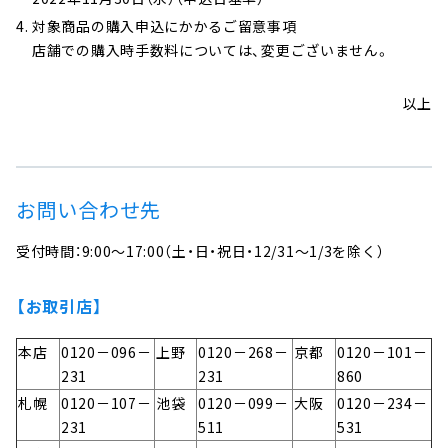
対象商品の購入申込にかかるご留意事項
店舗での購入時手数料については、変更ございません。
以上
お問い合わせ先
受付時間：9:00～17:00（土・日・祝日・12/31～1/3を除く）
【お取引店】
本店
0120－096－
上野
0120－268－
京都
0120－101－
231
231
860
札幌
0120－107－
池袋
0120－099－
大阪
0120－234－
231
511
531