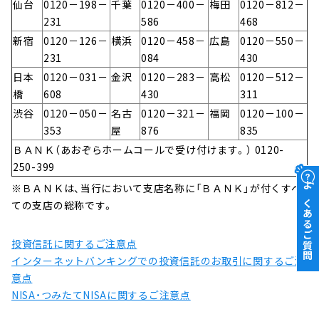
仙台
0120－198－
千葉
0120－400－
梅田
0120－812－
231
586
468
新宿
0120－126－
横浜
0120－458－
広島
0120－550－
231
084
430
日本
0120－031－
金沢
0120－283－
高松
0120－512－
橋
608
430
311
渋谷
0120－050－
名古
0120－321－
福岡
0120－100－
353
屋
876
835
ＢＡＮＫ（あおぞらホームコールで受け付けます。） 0120-
250-399
※ＢＡＮＫは、当行において支店名称に「ＢＡＮＫ」が付くすべ
よくあるご質問
ての支店の総称です。
投資信託に関するご注意点
インターネットバンキングでの投資信託のお取引に関するご注
意点
NISA・つみたてNISAに関するご注意点