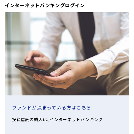
とは、ヘッジ対象通貨の金利と円金利の差に相当し、円金利の方
インターネットバンキングログイン
となる場合があります。
が低い場合この金利差分収益が低下します。）。
運用管理費用（信託報酬）
実質的な負担：純資産総額
毎年4月20日（ただし、休業日の場
対して
債券価格変動リスク
決算日
合は翌営業日）
本ファンドは実質的に債券に投資を行いますので、債券価格変
*1 投資対象とする投資信
動リスクを伴います。一般に債券の市場価格は、金利が上昇す
年1回(4月20日)の決算時に原則と
た場合の最大値を委託会社
ると下落し、金利が低下すると上昇します。投資対象とする国・
して収益の分配を行います。ただ
*2 本ファンドの信託報酬
地域の金利が上昇し、保有する債券の価格が下落した場合には、
し、必ず分配を行うものではあり
信託証券の運用報酬を合わ
本ファンドの基準価額が下落し投資元本を割り込むことがあり
収益分配
ません。
託報酬です。
ます。また、債券への投資に際しては、発行体の債務不履行（デ
運用状況によっては、分配金の金額が変わる
運用管理費用は、毎計算期間の最
フォルト）等の信用リスクを伴います。一般に、発行体の信用度
場合や、分配金が支払われない場合がありま
のときに信託財産から支払われま
す。
は第三者機関による格付で表されますが、格付が低いほど債務
不履行の可能性が高いことを意味します。発行体の債務不履行
監査費用、印刷費用等、信
が生じた場合、債券の価格は大きく下落する傾向があるほか、投
ファンドが決まっている方はこちら
課税上は株式投資信託として取扱
総額の年率0.1％を上限と
資した資金を回収できないことがあります。また、債務不履行
われます。公募株式投資信託は税
の6ヶ月終了日および毎計
投資信託の購入は、インターネットバンキング
の可能性が高まった場合（格下げ等）も債券価格の下落要因とな
法上、一定の要件を満たした場合
信託事務の
財産から支払われます。ま
ります。一般に、債券価格の変動幅および信用リスクは、残存期
にNISA（少額投資非課税制度）の適
諸費用
おいて管理報酬等が別途加