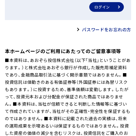
間が長いほど、また発行体の信用度が低いほど、大きくなる傾向
用対象となります。当ファンド
資産規模ならびに運用状況
ログイン
その他の
があります。
は、NISAの「成長投資枠（特定非課
実質的に負担する当該管理
費用・
税管理勘定）」の対象ですが、販売
することができません。
手数料
会社により取扱いが異なる場合が
課税関係
カントリー・リスク
パスワードをお忘れの方
あります。詳しくは、販売会社に
お問い合わせください。原則、分
有価証券売買時の売買委託
本ファンドの株式部分において、一部新興国の株式に投資を行
配時の普通分配金ならびに換金時
売買委託
ンドに関する租税等がファ
いますので、カントリー・リスクを伴います。新興国市場への投
本ホームページのご利用にあたってのご留意事項等
および償還時の譲渡益（法人の場
手数料等
用は運用状況等により変動
資には、先進国市場への投資と比較して、社会・政治・経済の不確
■本資料は、あおぞら投信株式会社（以下｢当社｣ということがあ
合は個別元本超過額）が課税の対
額等を表示することができ
実性、市場規模が小さい故の低い流動性、通貨規制および資本規
ります。）と株式会社あおぞら銀行が作成した販売用補足資料
象となります。
制、決済システム等市場インフラの未発達、情報開示制度や監督
税法が改正された場合等には変更される場
であり、金融商品取引法に基づく開示書類ではありません。■
当局による法制度の未整備、為替レートや現地通貨交換に要す
合があります。
上記当該手数料等の合計額については、ファンドの保有期間に応じて異なりますの
投資信託は値動きのある有価証券等（外国証券には為替リスク
で、表示することができません。
るコストの大きな変動、外国への送金規制等の影響を受けて、本
もあります。）に投資するため、基準価額は変動します。したが
ファンドの基準価額が大きく変動する可能性があります。
って、投資元本および分配金が保証された商品ではありませ
基準価額の変動要因は、上記に限定されるものではありません。
ん。■本資料は、当社が信頼できると判断した情報等に基づい
て作成されていますが、当社がその正確性・完全性を保証するも
のではありません。■本資料に記載された過去の実績は、将来
の運用成果を示唆あるいは保証するものではありません。投資
した資産の価値の減少を含むリスクは、投資信託をご購入のお