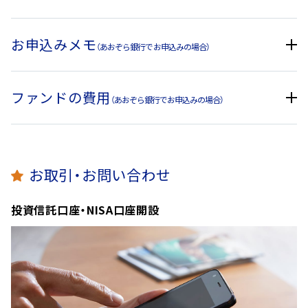
お申込みメモ
基準価額の変動要因
（あおぞら銀行でお申込みの場合）
投資信託は預貯金と異なります。本ファンドは、値動きのある
有価証券等に投資を行いますので、基準価額は変動します。ま
ファンドの費用
（あおぞら銀行でお申込みの場合）
た、為替の変動による影響を受けます。したがって、
投資家の皆
購入単位
1,000円以上1円単位とします。
さまの投資元本は保証されているものではなく、基準価額の下
落により、損失を被り、投資元本を割り込むことがあります。
本
投資者が直接的に負担する費用
ファンドの信託財産に生じた利益および損失は、すべて投資家
購入申込受付日の翌営業日の基準
購入価額
お取引・お問い合わせ
の皆さまに帰属します。
価額
インターネットバンキングからの
主な変動要因
投資信託口座・NISA口座開設
申込は、購入時手数料はいただき
販売会社が指定する日までにお支
ません。
購入代金
株価変動リスク
払いください。
購入時に購入金額に対して、以下
の手数料率を乗じて得た額をお支
本ファンドは実質的に株式に投資を行いますので、株価変動リ
払いただきます。
スクを伴います。一般に株式市場が下落した場合には、本ファ
購入時手数料
換金申込受付日の翌営業日の基準
一律2.75％（税込）
換金価額
ンドが実質的に投資を行う株式の価格は下落し、本ファンドの
価額
購入金額＝基準価額×購入口数