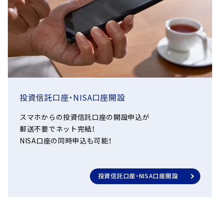
基準価額が下落し投資元本を割り込むことがあります。また、
手数料＝購入金額×手数料率（税
株式の発行企業が経営不安、倒産等に陥った場合、当該企業の株
込）
式の価格が大きく下落し、本ファンドの基準価額により大きな
原則として換金申込受付日から起
購入代金＝購入金額＋手数料（税
影響を及ぼします。なお、本ファンドは一部新興国の株式に投
算して6営業日目から、お申込みの
換金代金
込）
資を行いますが、新興国の株価変動は先進国以上に大きいもの
販売会社を通じてお支払いいたし
になることが予想されます。
ます。
信託財産留保額
なし
為替変動リスク
アイルランド証券取引所の休業
投資信託口座・NISA口座開設
購入・換金
日、ロンドン証券取引所の休業日
投資者が信託財産で間接的に負担する費用
本ファンドの実質的な主要投資対象は外貨建資産であり、一般
スマホからの投資信託口座の開設申込が
申込不可日
またはニューヨーク証券取引所の
に為替変動リスクを伴います。本ファンドの株式部分について
郵送不要でネット完結！
休業日
は原則として為替ヘッジを行いませんので、為替変動の影響を
本ファンドの運用管理費用
NISA口座の同時申込も可能！
直接的に受け、円高局面ではその資産価値を大きく減少させる
（信託報酬）：純資産総額に
可能性があります。本ファンドの債券部分については、投資対
原則として無期限（設定日：2024年
して
信託期間
象ファンドにおいて為替ヘッジを行い為替変動リスクの低減を
1月31日）
投資信託口座・NISA口座開設
図りますが、投資対象資産および投資対象資産から生じる収益
投資対象とする投資信託証
の全てを完全にヘッジできるとは限りません。なお、為替ヘッ
受益権の総口数が10億口を下回る
券の運用報酬：資産総額に
ジを行うにあたりヘッジ・コストがかかります（ヘッジ・コスト
繰上償還
こととなった場合等には繰上償還
して