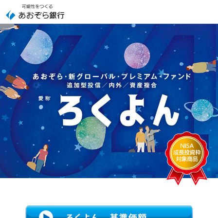
本
文
へ
ジ
ャ
ン
プ
こ
の
サ
イ
ト
の
共
通
メ
ニ
ュ
ー