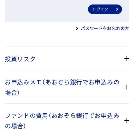
ログイン
パスワードをお忘れの方
投資リスク
お申込みメモ
（あおぞら銀行でお申込みの
基準価額の変動要因
場合）
投資信託は預貯金と異なります。本ファンドは、値動きのある
有価証券等に投資を行いますので、基準価額は変動します。し
たがって、
投資家の皆さまの投資元本は保証されているもので
ファンドの費用
（あおぞら銀行でお申込み
はなく、基準価額の下落により、損失を被り、投資元本を割り込
購入単位
1,000円以上1円単位とします。
の場合）
むことがあります。
本ファンドの信託財産に生じた利益および
損失は、すべて投資家の皆さまに帰属します。