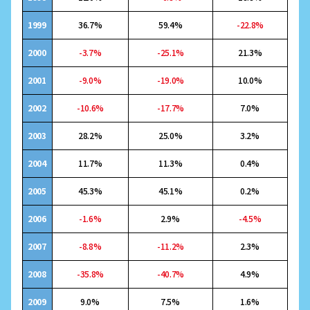
1999
36.7%
59.4%
-22.8%
2000
-3.7%
-25.1%
21.3%
2001
-9.0%
-19.0%
10.0%
2002
-10.6%
-17.7%
7.0%
2003
28.2%
25.0%
3.2%
2004
11.7%
11.3%
0.4%
2005
45.3%
45.1%
0.2%
2006
-1.6%
2.9%
-4.5%
2007
-8.8%
-11.2%
2.3%
2008
-35.8%
-40.7%
4.9%
2009
9.0%
7.5%
1.6%