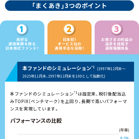
「まくあき」3つのポイント
良好な
日本初！
お客さまの利益の
運用実績を誇る
オービス社の
追求を目指す
日本株式ファンド！
運用手法を採用！
運用報酬体系
本ファンドのシミュレーション
*1
(1997年12月末～
2025年11月末、1997年12月末を100として指数化)
*1
本ファンドのシミュレーション
は設定来、税引後配当込
みTOPIX（ベンチマーク）を上回り、長期で高いパフォーマ
ンスを実現しています。