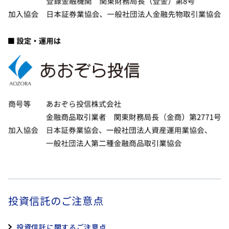
② 投資対象とする
則として収益の分配を行いま
投資信託証券の運用報
す。ただし、必ず分配を行うもの
収益分配
酬
ではありません。
運用状況によっては、分配金の金額が変
運用管理費用（信託報酬）
わる場合や、分配金が支払われない場合
があります。
課税上は株式投資信託として取
扱われます。
公募株式投資信託は税法上、一
定の要件を満たした場合に
実質的な負担
※3
NISA(少額投資非課税制度)の適
用対象となります。
本ファンドは、NISAの「成長投資
課税関係
本ファンドの運用
枠(特定非課税管理勘定)」の対象
および毎計算期末
ですが、販売会社により取扱い
投資信託のご注意点
本ファンドの成功
が異なる場合があります。詳し
て、その運用実績
くは、販売会社にお問い合わせ
象ファンドに払い
ください。
投資信託に関するご注意点