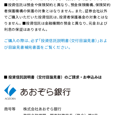
購入・換金
ューヨークの銀行休業日または
■投資信託は預金や保険契約と異なり、預金保険機構、保険契約
般に株式市場全体の平均に比べ市場規模や取引量が少ないた
申込不可日
委託会社の定める休業日
者保護機構の保護の対象とはなりません。また、証券会社以外
め、経済状況の悪化や、本ファンドに大量の設定解約が生じた場
投資者が信託財産で間接的に負担する費用
でご購入いただいた投資信託は、投資者保護基金の対象とはな
合等には、市場実勢から期待される価格や評価価格通りに取引
りません。■投資信託は金融機関の預金と異なり、元金および
できない可能性があり、本ファンドの基準価額の下落要因とな
原則として無期限（設定日：2024
利息の保証はありません。
信託期間
る場合があります。
年11月15日）
基準価額の変動要因は、上記に限定されるものではありません。
項目
ご購入の際は、必ず「投資信託説明書（交付目論見書）」およ
投資対象ファンドの戦略に関する注意事項については、請求目論見書等でご確認く
び目論見書補完書面をご覧ください。
ださい。
受益権の総口数が10億口を下回
ることとなった場合、投資対象
繰上償還
とする投資信託証券が存続しな
① 本ファンドの運用管
いこととなった場合等には繰上
理費用
償還となる場合があります。
（信託報酬）
※1
毎年11月20日（ただし、休業日の
決算日
場合は翌営業日）
年1回(11月20日)の決算時に原