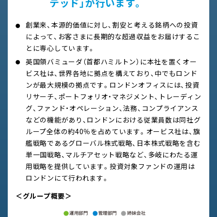
テッド」が行います。
創業来、本源的価値に対し、割安と考える銘柄への投資
によって、お客さまに長期的な超過収益をお届けするこ
とに専心しています。
英国領バミューダ（首都ハミルトン）に本社を置くオー
ビス社は、世界各地に拠点を構えており、中でもロンド
ンが最大規模の拠点です。ロンドンオフィスには、投資
リサーチ、ポートフォリオ・マネジメント、トレーディン
グ、ファンド・オペレーション、法務、コンプライアンス
などの機能があり、ロンドンにおける従業員数は同社グ
ループ全体の約40％を占めています。オービス社は、旗
艦戦略であるグローバル株式戦略、日本株式戦略を含む
単一国戦略、マルチアセット戦略など、多岐にわたる運
用戦略を提供しています。投資対象ファンドの運用は
ロンドンにて行われます。
＜グループ概要＞