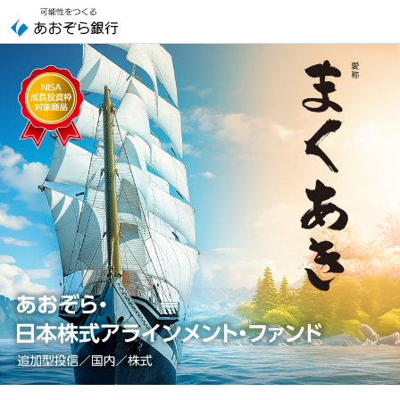
本
文
へ
ま
ジ
く
ャ
あ
ン
き
プ
～
こ
あ
の
お
サ
ぞ
イ
ら
ト
・
の
日
共
本
通
株
メ
式
ニ
ア
ュ
ラ
ー
イ