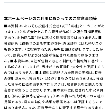
主な変動要因
購入申込受付日の翌営業日の基
購入価額
投資者が直接的に負担する費用
準価額
本ホームページのご利用にあたってのご留意事項等
株価変動リスク
■本資料は、あおぞら投信株式会社（以下｢当社｣ということがあ
インターネットバンキングから
本ファンドは実質的に日本の株式に投資を行いますので、株価
販売会社が指定する日までにお
ります。）と株式会社あおぞら銀行が作成した販売用補足資料
購入代金
の申込は、購入時手数料はいた
変動リスクを伴います。一般に株式市場が下落した場合には、
支払いください。
であり、金融商品取引法に基づく開示書類ではありません。■
だきません。
本ファンドが実質的に投資を行う株式の価格は下落し、本ファ
投資信託は値動きのある有価証券等（外国証券には為替リスク
購入時に購入金額に対して、以
ンドの基準価額が下落し投資元本を割り込むことがあります。
もあります。）に投資するため、基準価額は変動します。したが
下の手数料率を乗じて得た額を
換金申込受付日の翌営業日の基
また、株式の発行企業が経営不安、倒産等に陥った場合、当該企
換金価額
って、投資元本および分配金が保証された商品ではありませ
お支払いただきます。
準価額
業の株式の価格が大きく下落し、本ファンドの基準価額により
購入時手数料
ん。■本資料は、当社が信頼できると判断した情報等に基づい
一律2.75 ％（税込）
大きな影響を及ぼします。また、国内や海外の社会・政治・経済
て作成されていますが、当社がその正確性・完全性を保証するも
購入金額＝基準価額×購入口数
情勢等の影響を受けて、本ファンドの基準価額が大きく変動す
のではありません。■本資料に記載された過去の実績は、将来
原則として換金申込受付日から
手数料＝購入金額×手数料率
る可能性があります。
の運用成果を示唆あるいは保証するものではありません。投資
起算して8営業日目から、お申込
（税込）
換金代金
した資産の価値の減少を含むリスクは、投資信託をご購入のお
みの販売会社を通じてお支払い
購入代金＝購入金額＋手数料
客さまが負うことになります。■本資料に記載された市況や見
いたします。
（税込）
流動性リスク
通し（図表、数値等を含みます。）は、本資料作成時点での当社の
見解であり、将来の動向や結果を示唆あるいは保証するもので
本ファンドは実質的に一部、日本の中小型株式に投資を行う場
信託財産留保額
バミューダの銀行休業日かつニ
なし
はありません。また、将来予告なしに変更する場合もあります。
合がありますので、流動性リスクを伴います。中小型株式は、一