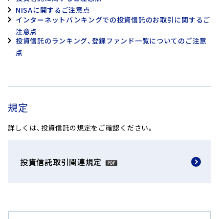
なお、成功報酬は
配当控除の適用が可能です。
NISAに関するご注意点
報酬は運用状況に
税法が改正された場合等には変更される
インターネットバンキングでの投資信託のお取引に関するご
せん。
場合があります。
注意点
上記は目安であり
投資信託のランキング、登録ファンド一覧についてのご注意
資者が負担する実
点
監査費用、印刷費用等お
を上限として日々計上さ
信託事務の
は信託終了のときに信託
規定
諸費用
券において管理報酬等が
に運用状況等に応じて変
詳しくは、投資信託の規定をご確認ください。
その他の
率および総額は事前に表
費用・手数料
投資信託取引関連規定
有価証券売買時の売買委
売買委託
がファンドから支払われ
手数料等
り、事前に料率、上限額