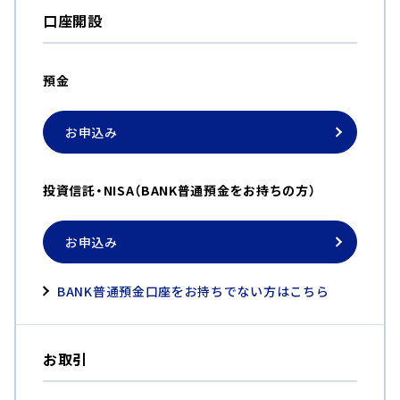
上記手数料等の合計額については、ファンドの保有期間に応じて異なりますので、表
口座開設
示することができません。
預金
お申込み
投資信託・NISA（BANK普通預金をお持ちの方）
お申込み
BANK普通預金口座をお持ちでない方はこちら
お取引