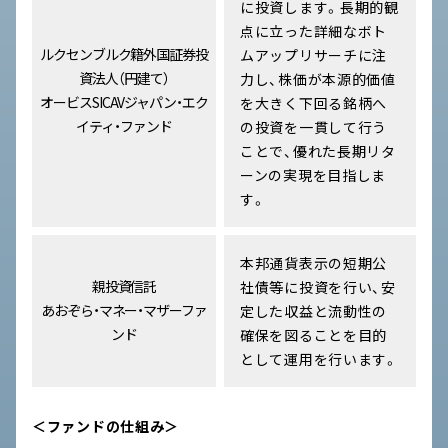
に投資します。長期的観
点に立った詳細なボト
ルクセンブルク籍外国証券投
ムアップリサーチに注
資法人（円建て）
力し、株価が本源的価値
オービスSICAVジャパン・エク
を大きく下回る銘柄へ
イティ・ファンド
の投資を一貫して行う
ことで、優れた長期リタ
ーンの実現を目指しま
す。
本邦通貨表示の短期公
親投資信託
社債等に投資を行い、安
あおぞら・マネー・マザーファ
定した収益と流動性の
ンド
確保を図ることを目的
として運用を行います。
＜ファンドの仕組み＞