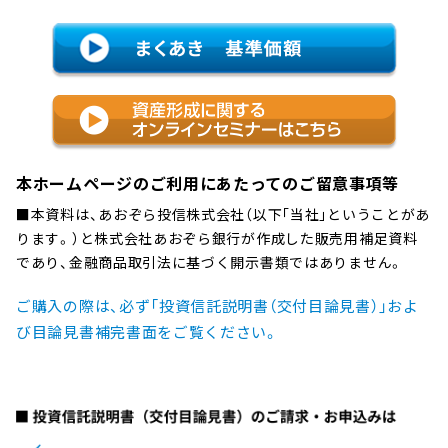
へ
ン
ジ
メ
ャ
ン
ン
ト
プ
・
フ
ァ
本ホームページのご利用にあたってのご留意事項等
ン
ド
■本資料は、あおぞら投信株式会社（以下｢当社｣ということがあ
～
ります。）と株式会社あおぞら銀行が作成した販売用補足資料
であり、金融商品取引法に基づく開示書類ではありません。
ご購入の際は、必ず「投資信託説明書（交付目論見書）」およ
び目論見書補完書面をご覧ください。