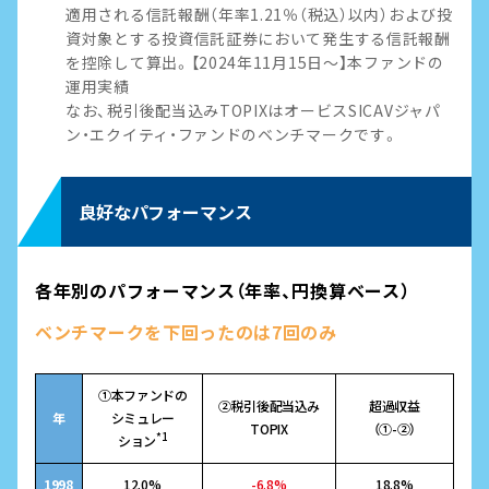
適用される信託報酬（年率1.21％（税込）以内）および投
資対象とする投資信託証券において発生する信託報酬
を控除して算出。【2024年11月15日～】本ファンドの
運用実績
なお、税引後配当込みTOPIXはオービスSICAVジャパ
ン・エクイティ・ファンドのベンチマークです。
良好なパフォーマンス
各年別のパフォーマンス（年率、円換算ベース）
ベンチマークを下回ったのは7回のみ
①本ファンドの
②税引後配当込み
超過収益
年
シミュレー
TOPIX
（①-②）
*1
ション
1998
12.0%
-6.8%
18.8%