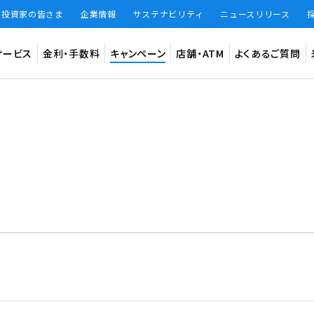
・投資家の皆さま
企業情報
サステナビリティ
ニュースリリース
サービス
金利・手数料
キャンペーン
店舗・ATM
よくあるご質問
預金
インター
法人のお客
ード
振込手数料
振込限度額
振込手数料 無料回数
知らせ
円普通預金（BANK）
デビット専
円定期預金（BANK）
あおぞら
大和証券W
仕組預金（BANK）
（あおぞら
BANKアプリ限定貯蓄預金（BANK The Savings）