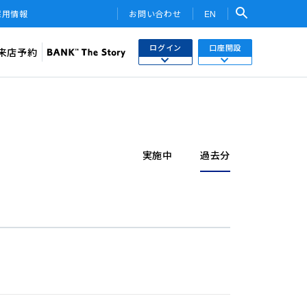
採用情報
お問い合わせ
EN
ログイン
口座開設
来店予約
検索
ネットバンキング
あおぞら銀行 口座開設
関連サービス・他社PR
さまはこちら
あおぞら銀行 投資信託口座・NISA口座開設
トークン
ワンタイムパスワード
実施中
過去分
用WEB
投信インターネットトレード
ebサービス
みらい彩りラップ）