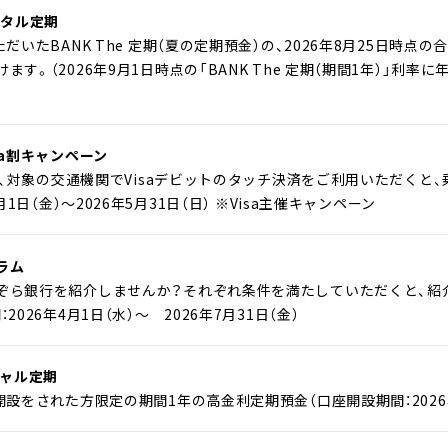
リスタル定期
BANK The Gift定期
だいたBANK The 定期（夏の定期預金）の、2026年8月25日時点の
す。（2026年9月1日時点の「BANK The 定期（期間1年）」利率
預金（有人店舗）
口座振替サービス
sa割キャンペーン
録後、対象の交通機関でVisaデビットのタッチ決済をご利用いただくと、
定期預金利息シミュレーション
月1日（金）～2026年5月31日（日） ※Visa主催キャンペーン
ラム
ぞら銀行を紹介しませんか？それぞれ条件を満たしていただくと、紹
026年4月1日（水）～ 2026年7月31日（金）
ペシャル定期
開設をされた方限定の期間1年の高金利定期預金（口座開設期間：2026