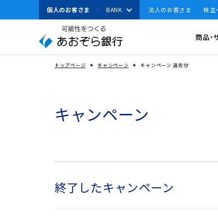
本
個人のお客さま
BANK
法人のお客さま
株主
文
へ
有人店舗
資金調達
商品・
ジ
ャ
資金運用
ン
スペースで区切って複数語検索が可能です
トップページ
キャンペーン
キャンペーン 過去分
経営・事業支援
プ
こ
その他ソリューション
の
キャンペーン
取引確認用パスワ
サ
よく見られている
法人のお客さまへのお
イ
キーワード
ト
機種変更
の
共
通
メ
終了したキャンペーン
ニ
ュ
ー