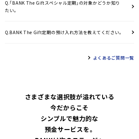
人のお客さまのうち、当
ります。
Q.「BANK The Giftスペシャル定期」の対象かどうか知り
行が別途当行ホームペ
※当行にてお客さま情報のシ
たい。
ージで指定するお客さ
ステム登録完了後、インターネ
ま
ットバンキングに商品が表示
されます。
Q.BANK The Gift定期の預け入れ方法を教えてください。
1ヶ月、2ヶ月、3ヶ月、6
ヶ月、1年＜単利型＞
預入可能期間最終日の23:59までお預け入れいただけます。
よくあるご質問一覧
3. 預入期間
預入期間に制限を設ける場合が
あります。
詳しくは当行ホームページをご
確認ください。
基本条件等
以下に掲載するBANK The Giftスペシャル定期 商品概要説明
書のとおりです。
一括預入
さまざまな選択肢が溢れている
（1）預入方法
インターネットバンキングのみ
今だからこそ
のお取り扱いとなります。
その他条件等
シンプルで魅力的な
BANK The Giftスペシャル定期特有の条件の詳細は以下のとお
1円以上
預金サービスを。
4. 預入方法
りです。
（2）預入金額
預入金額に制限を設ける場合が