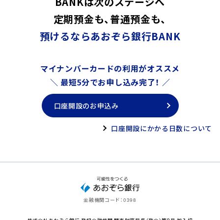
BANKは次のステージへ
あります。詳しくは当行ホームペ
ージをご確認ください。
定期預金も、普通預金も、
ご利用いただける方
預けるならあおぞら銀行BANK
BANK The Giftスペシャル定期は、
2025年12月1日（月）以降
（3）預入単位
1円単位
のBANK口座開設～2026年2月28日（土）までにBANK口座開
設の申し込みが完了したお客さま
が対象です。
マイナンバーカードの利用がオススメ
満期日自動解約（特約）
口座開設期間中であっても、募集総額が500億円に到達した時
＼ 最短5分でお申し込み完了！ ／
満期日に、元利金をお客
点でお取り扱いを終了しますのでお早めの口座開設申込みを
さまがあらかじめ指定
お願いいたします。なお、BANK口座開設申込からお取引開始
口座開設のお申込み
されたお客さま名義の
まで2週間程度お時間をいただいています。
5. 満期時のお取扱い方法
当行普通預金口座に入
口座開設にかかる日数について
金し、以降は当該普通預
金口座の金利が適用さ
預入方法
れます。
当行よりキャッシュカードが届いた後、
インターネットバン
キング初回利用登録を行ってください。
BANK The Giftスペシャル定期は、自動的に設定されるもの
預入時の約定利率を満
ではなく、
2025年12月1日（月）～2026年3月31日（火）の預入
期日の前日まで適用し
金融機関コード：
0398
可能期間中に、お客さまご自身でお預け入れの手続きが必要
（1）適用利率
ます。