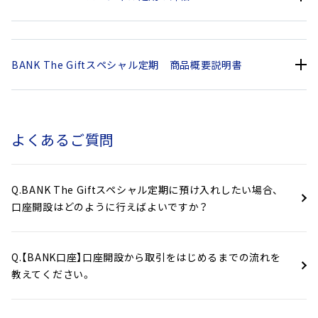
実施期間
BANK The Giftスペシャル定期 商品概要説明書
対象となる口座開設期間、BANK The Giftスペシャル定期の預
入可能期間は以下のとおりです。
（2025年4月1日現在適用中）
よくあるご質問
2025年12月1日（月）以降の
BANK The Giftスペシャ
BANK口座開設～2026年2月28
1. 商品名
口座開設期間
ル定期
日（土）までにBANK口座開設申
Q.BANK The Giftスペシャル定期に預け入れしたい場合、
し込み完了
口座開設はどのように行えばよいですか？
日本国内居住の当行の
ＢＡＮＫ(ＢＡＮＫ支店
2025年12月1日（月）～2026年
を含む、当行において支
3月31日（火）
Q.【BANK口座】口座開設から取引をはじめるまでの流れを
店名称に「ＢＡＮＫ」が
※実際のお預け入れは口座開
教えてください。
付く全ての支店の総称
設後となりますので、お客さま
2. ご利用いただける方
です)に口座開設済の個
ごとに預入可能開始日が異な
預入可能期間