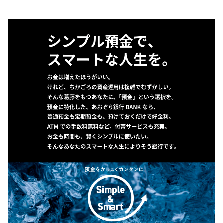
・利息計算例：300万円×0.996％（税引後）×1年＝約29,880円
・適用利率：預入時の約定利率を満期日の前日まで適用します。
・利払方法：利息は、満期日にお支払いします。
・上記利息例は、税引後の金利に年数を乗じた単純計算です。実
際のお受取り利息は、お預け入れ日により若干異なる場合があ
ります。
・2013年1月1日～2037年12月31日まで受け取る利息について
は、復興特別所得税が追加徴税され、税率は20.315%（国税
15.315%、地方税5%）が適用されています。詳細について必ず
商品概要説明書および当行ホームページをご確認ください。