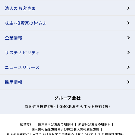
法人のお客さま
BANK
株主・投資家の皆さま
有人店舗
企業情報
サステナビリティ
ニュースリリース
採用情報
グループ会社
あおぞら投信（株）
GMOあおぞらネット銀行（株）
勧誘方針
投資家区分変更の期限日
顧客区分変更の期限日
個人情報保護方針および特定個人情報取扱方針
あおぞら銀行グループにおけるお客さま情報の共有について
利益相反管理方針