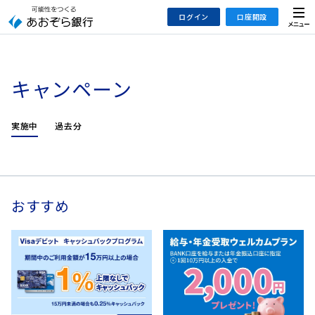
本
メ
ログイン
口座開設
文
ニ
へ
ュ
ジ
ー
インターネットバンキング
あおぞら銀行 口座開設
ャ
キャンペーン
法人のお客さまはこちら
あおぞら銀行 投資信託口座・NISA口座開設
ン
プ
こ
実施中
過去分
デビット専用WEB
の
あおぞら投信インターネットトレード
サ
イ
大和証券Webサービス
ト
（あおぞらみらい彩りラップ）
おすすめ
の
共
通
メ
ニ
ュ
ー