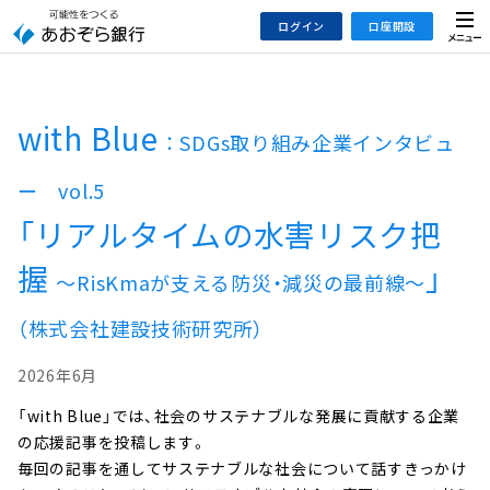
本
メ
ログイン
口座開設
文
ニ
へ
ュ
ジ
ー
インターネットバンキング
あおぞら銀行 口座開設
ャ
with Blue
： SDGs取り組み企業インタビュ
法人のお客さまはこちら
ン
プ
ー vol.5
こ
デビット専用WEB
の
「リアルタイムの水害リスク把
あおぞら投信インターネットトレード
サ
握
」
イ
～RisKmaが支える防災・減災の最前線～
大和証券Webサービス
ト
（あおぞらみらい彩りラップ）
（株式会社建設技術研究所）
の
共
2026年6月
通
メ
「with Blue」では、社会のサステナブルな発展に貢献する企業
ニ
の応援記事を投稿します。
ュ
毎回の記事を通してサステナブルな社会について話すきっかけ
ー