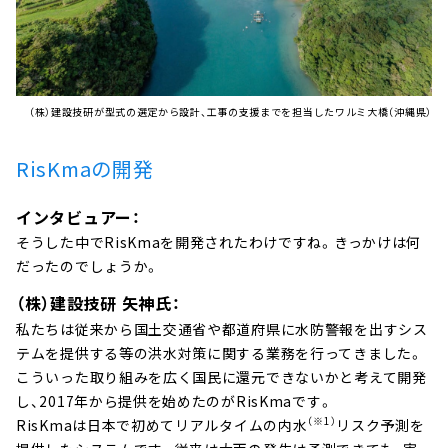
（株）建設技研が型式の選定から設計、工事の支援までを担当したワルミ大橋（沖縄県）
RisKmaの開発
インタビュアー：
そうした中でRisKmaを開発されたわけですね。きっかけは何
だったのでしょうか。
（株）建設技研 矢神氏：
私たちは従来から国土交通省や都道府県に水防警報を出すシス
テムを提供する等の洪水対策に関する業務を行ってきました。
こういった取り組みを広く国民に還元できないかと考えて開発
し、2017年から提供を始めたのがRisKmaです。
（※1）
RisKmaは日本で初めてリアルタイムの内水
リスク予測を