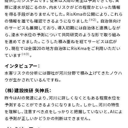
提供したシステムです。従来は大雨の発生は予測できても、実
際に浸水が起こるのか、内水リスクがどの程度かといった情報
を得る手段がありませんでした。RisKmaの公開により、これら
（※2）
の情報を誰でも確認できるようになりました
。自治体向け
のサービスも展開しており、導入初期には自治体と連携しなが
ら、浸水や水位の予測について共同研究のような形で取り組み
を進めてきました。こうした積み重ねを経てサービスは広が
り、現在では全国20の地方自治体にRisKmaをご利用いただい
（※3）
ています
。
インタビュアー：
水害リスクの分析には御社が河川分野で積み上げてきたノウハ
ウが生かされているんですね。
（株）建設技研 矢神氏：
昨今はAIの発達により、河川に詳しくなくともある程度水位を
予測することができるようになりました。しかし、河川の特性
を理解し、注意すべき点をしっかりと把握していないと、AIによ
る予測が正しいかどうかの判断はできません。