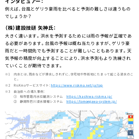
インタビュアー：
例えば、台風とゲリラ豪雨を比べると予測の難しさは違うもの
でしょうか？
（株）建設技研 矢神氏：
大きく違います。洪水を予測するためには雨の予報が正確であ
る必要があります。台風の予報は概ね当たりますが、ゲリラ豪
雨だと一時間先でも予測することが難しいこともあります。天
気予報の精度が向上することにより、洪水予測もより洗練され
ていくことが期待できます。
内水とは、雨水などが排水しきれずに、住宅地や市街地にたまって起こる浸水のこ
と。
RisKmaサービスサイト：
https://www.riskma.net/ja/top
自治体への導入事例：
①
柏市管路内水位観測システム
https://kashiwa.riskma.jp/
②
静岡市巴川浸水情報システム
https://tomoegawa-system.jp/