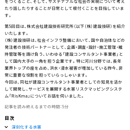
をつくること、そして、サステナブルな社会の実現について考え
へ
たり話したりすることが日常として根付くことを目指していま
ジ
す。
ャ
第5回目は、株式会社建設技術研究所（以下（株）建設技研）を紹介
ン
いたします。
プ
（株）建設技研は、社会インフラ整備において、国や自治体などの
発注者の技術パートナーとして、企画・調査・設計・施工管理・維
持管理等を請け負う、いわゆる「建設コンサルタント事業者」と
して国内大手の一角を担う企業です。特に河川分野では、長年
業界トップの座を占め、洪水・浸水被害が増加している昨今、非
常に重要な役割を担っていらっしゃいます。
今回は、同社が建設コンサルタント事業者としての知見を活か
して開発し、サービスを展開する水害リスクマッピングシステ
ム「RisKma」についてお話を伺いました。
記事を読み終えるまでの時間：5分
目次
深刻化する水害