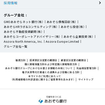
採用情報
グループ会社
GMOあおぞらネット銀行（株）
あおぞら債権回収（株）
あおぞらHRラボ&コンサルティング（株）
あおぞら投信（株）
あおぞら不動産投資顧問（株）
あおぞらコーポレートアドバイザリー（株）
あおぞら企業投資（株）
Aozora North America, Inc.
Aozora Europe Limited
グループ会社一覧
勧誘方針
投資家区分変更の期限日
顧客区分変更の期限日
個人情報保護方針および特定個人情報取扱方針
あおぞら銀行グループにおけるお客さま情報の共有について
利益相反管理方針
電子決済等代行業者との連携および協働に係る方針
本サイトのご利用にあたって
（利用者情報の外部送信に関するご留意事項を含みます）
サイトマップ