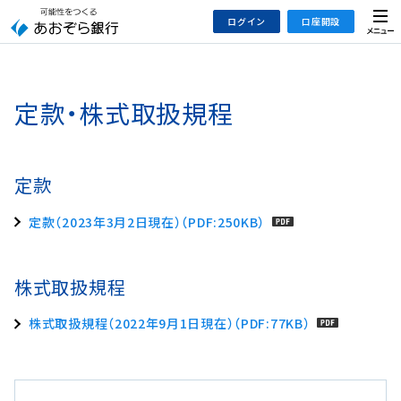
本
メ
ログイン
口座開設
文
ニ
へ
ュ
ジ
ー
インターネットバンキング
あおぞら銀行 口座開設
ャ
定款・株式取扱規程
法人のお客さまはこちら
ン
プ
こ
デビット専用WEB
定款
の
あおぞら投信インターネットトレード
サ
定款（2023年3月2日現在）（PDF:250KB）
イ
大和証券Webサービス
ト
（あおぞらみらい彩りラップ）
の
株式取扱規程
共
通
株式取扱規程（2022年9月1日現在）（PDF:77KB）
メ
ニ
ュ
ー