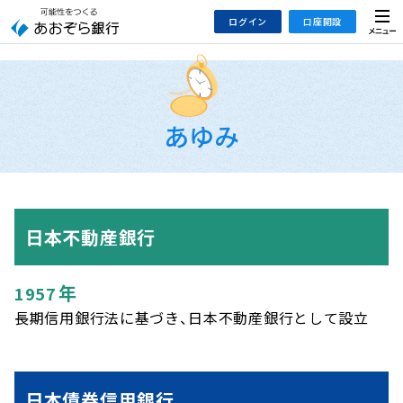
本
メ
ログイン
口座開設
文
ニ
へ
ュ
ジ
ー
インターネットバンキング
あおぞら銀行 口座開設
ャ
法人のお客さまはこちら
ン
あゆみ
プ
こ
デビット専用WEB
の
あおぞら投信インターネットトレード
サ
イ
日本不動産
銀行
大和証券Webサービス
ト
（あおぞらみらい彩りラップ）
の
年
1957
共
通
長期信用銀行法に基づき、日本不動産銀行として設立
メ
ニ
ュ
日本債券
信用銀行
ー