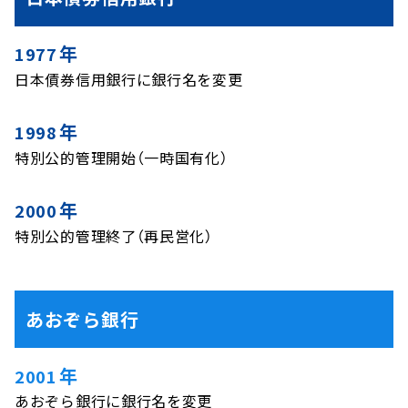
へ
ジ
年
1977
ャ
日本債券信用銀行に銀行名を変更
ン
プ
年
1998
特別公的管理開始（一時国有化）
年
2000
特別公的管理終了（再民営化）
あおぞら
銀行
年
2001
あおぞら銀行に銀行名を変更