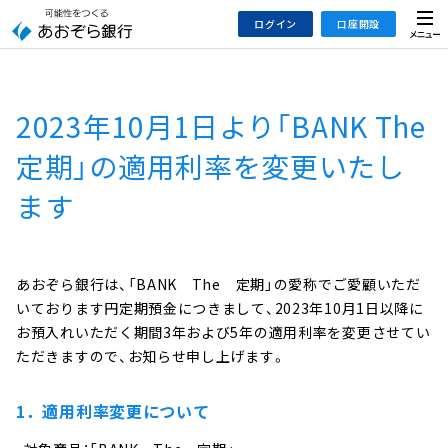
本
メ
ログイン
口座開設
文
ニ
へ
ュ
ジ
ー
インターネットバンキング
あおぞら銀行 口座開設
ャ
2023年10月1日より「BANK The
法人のお客さまはこちら
あおぞら銀行 投資信託口座・NISA口座開設
ン
プ
定期」の適用利率を変更いたし
こ
デビット専用WEB
ます
の
あおぞら投信インターネットトレード
サ
イ
大和証券Webサービス
ト
（あおぞらみらい彩りラップ）
あおぞら銀行は、「BANK The 定期」の愛称でご愛顧いただ
の
いております円定期預金につきまして、2023年10月1日以降に
共
お預入れいただく期間3年および5年の適用利率を変更させてい
通
ただきますので、お知らせ申し上げます。
メ
ニ
1．適用利率変更について
ュ
ー