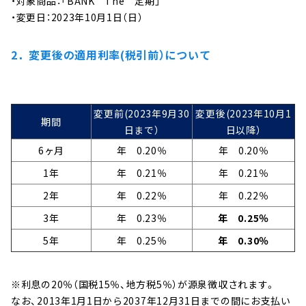
・対象商品：「BANK The 定期」
へ
・変更日：2023年10月1日（日）
ジ
ャ
2．変更後の適用利率(税引前）について
ン
プ
変更前(2023年9月30
変更後(2023年10月1
期間
日まで）
日以降）
6ヶ月
年 0.20％
年 0.20％
1年
年 0.21％
年 0.21％
2年
年 0.22％
年 0.22％
3年
年 0.23％
年 0.25％
5年
年 0.25％
年 0.30％
※利息の20％（国税15％、地方税5％）が源泉徴収されます。
なお、2013年1月1日から2037年12月31日までの間にお支払い