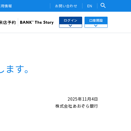
採用情報
お問い合わせ
EN
ログイン
口座開設
来店予約
検索
ネットバンキング
あおぞら銀行 口座開設
関連サービス・他社PR
さまはこちら
あおぞら銀行 投資信託口座・NISA口座開設
します。
トークン
ワンタイムパスワード
用WEB
投信インターネットトレード
2025年11月4日
ebサービス
株式会社あおぞら銀行
みらい彩りラップ）