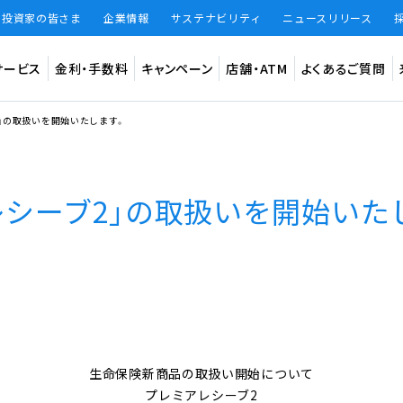
・投資家の皆さま
企業情報
サステナビリティ
ニュースリリース
サービス
金利・手数料
キャンペーン
店舗・ATM
よくあるご質問
2」の取扱いを開始いたします。
預金
インター
法人のお客
レシーブ2」の取扱いを開始いた
ード
振込手数料
振込限度額
振込手数料 無料回数
知らせ
円普通預金（BANK）
デビット専
円定期預金（BANK）
あおぞら
大和証券W
仕組預金（BANK）
（あおぞら
生命保険新商品の取扱い開始について
BANKアプリ限定貯蓄預金（BANK The Savings）
プレミアレシーブ2