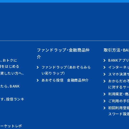
ョン
ファンドラップ・金融商品仲
取引方法・BA
ード
振込手数料
振込限度額
振込手数料 無料回数
介
、おトクに
BANKアプ
のお知らせ
利用をはじめる
ファンドラップ（あおぞらみら
インターネ
資したい方へ、
い彩りラップ）
スマホ決済
あおぞら投信 金融商品仲介
おからだの
たら、BANK
に対するサ
利用規定・
す、投信ランキ
ご利用の手
初回利用登
スワード設
報
マーケットレポ