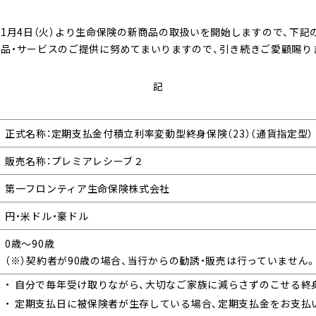
BANK The Gift定期
年11月4日（火）より生命保険の新商品の取扱いを開始しますので、下
品・サービスのご提供に努めてまいりますので、引き続きご愛顧賜り
預金（有人店舗）
記
口座振替サービス
定期預金利息シミュレーション
正式名称：定期支払金付積立利率変動型終身保険（23）（通貨指定型）
販売名称：プレミアレシーブ２
第一フロンティア生命保険株式会社
円・米ドル・豪ドル
0歳～90歳
（※）契約者が90歳の場合、当行からの勧誘・販売は行っていません
自分で毎年受け取りながら、大切なご家族に減らさずのこせる終
定期支払日に被保険者が生存している場合、定期支払金をお支払