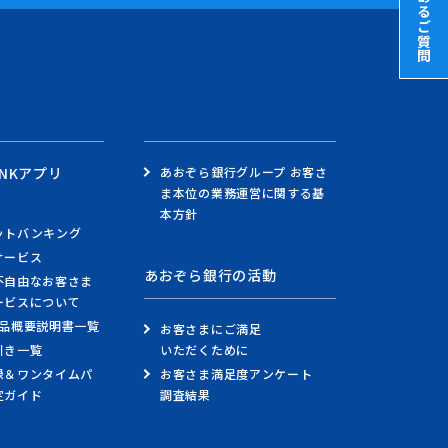
よくあるご質問
検索
あおぞら銀行グループ お客さ
NKアプリ
ま本位の業務運営に関する基
トークン
ワンタイムパスワード
リ
本方針
ットバンキング
サービス
あおぞら銀行の活動
不自由なお客さま
ービスについて
商品概要説明書一覧
お客さまにご満足
いただくために
引き一覧
お客さま満足度アンケート
録＆ワンタイムパ
調査結果
定ガイド