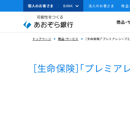
本
個人のお客さま
BANK
法人のお客さま
株主
文
へ
有人店舗
資金調達
商品・
ジ
ャ
資金運用
ン
スペースで区切って複数語検索が可能です
トップページ
商品・サービス
［生命保険］｢プレミアレシーブ
経営・事業支援
プ
こ
その他ソリューション
の
［生命保険］｢プレミア
取引確認用パスワ
サ
よく見られている
法人のお客さまへのお
イ
キーワード
ト
機種変更
の
共
通
メ
ニ
ュ
ー