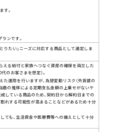
ます。
。
プランです。
けとりたい」ニーズに対応する商品として選定しま
もらえる給付と家族へつなぐ資産の確保を両立した
0代のお客さまを想定）。
えた運用を行いますが、為替変動リスク（外貨建の
び指数の推移による定期支払金額の上乗せがないケ
組成している商品のため、契約日から解約日までの
本割れする可能性が高まることなどがあるため十分
入しても、生活資金や医療費等への備えとして十分