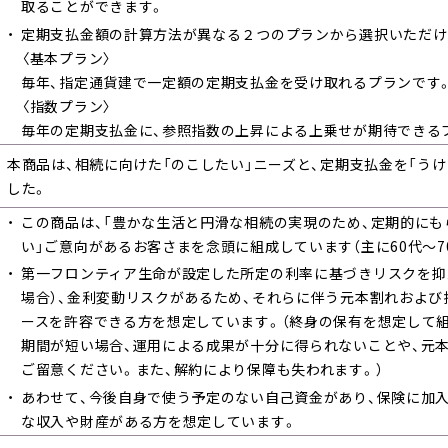
取ることができます。
定期支払金額の計算方法が異なる２つのプランから選択いただけ
〈基本プラン〉
毎年、指定通貨建で一定額の定期支払金を受け取れるプランです
〈指数プラン〉
毎年の定期支払金に、参照指数の上昇による上乗せが期待できる
本商品は、相続に向けた「のこしたい」ニーズと、定期支払金を「う
した。
この商品は、「豊かな生活と円滑な相続の実現のため、定期的に
い」ご意向があるお客さまを念頭に組成しています（主に60代～7
第一フロンティア生命が設定した所定の利率に基づきリスクを抑
場合）、金利変動リスクがあるため、それらに伴う元本割れおよ
ースを許容できる方を想定しています。（終身の保有を想定して
期間が短い場合、運用による成果が十分に得られないことや、元
ご留意ください。また、解約により保障も失われます。）
あわせて、今後自身で使う予定のない自己資金があり、保険に加
な収入や財産がある方を想定しています。