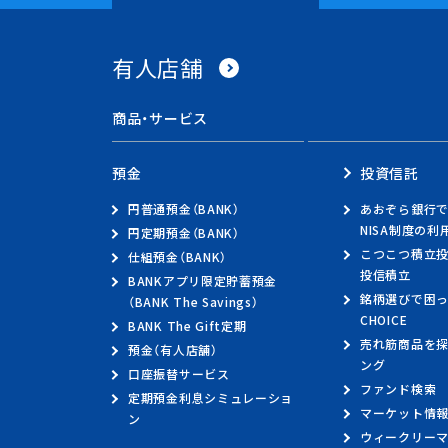
有人店舗
資金調達
有人店舗
資金運用
スペースで区切って複数語検索が可能です
商品・サービス
経営・事業支援
その他ソリューシ
預金
投資信託
取引確認用パスワ
よく見られている
円普通預金（BANK）
あおぞら銀行で
法人のお客さまへ
NISA制度の
キーワード
円定期預金（BANK）
機種変更
こつこつ積立投
仕組預金（BANK）
投信積立
BANKアプリ限定貯蓄預金
銘柄選びで困っ
（BANK The Savings）
CHOICE
BANK The Gift定期
売れ筋商品を探
預金（有人店舗）
ング
口座振替サービス
ファンド検索
定期預金利息シミュレーショ
マーケット情
ン
ウィークリー