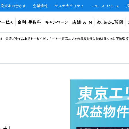
・投資家の皆さま
企業情報
サステナビリティ
ニュースリリース
サービス
金利・手数料
キャンペーン
店舗・ATM
よくあるご質問
会社 東証プライム上場トーセイがサポート－ 東京エリアの収益物件に特化！個人向け不動産投
預金
インター
法人のお客
ード
振込手数料
振込限度額
振込手数料 無料回数
知らせ
円普通預金（BANK）
デビット専
円定期預金（BANK）
あおぞら
大和証券W
仕組預金（BANK）
（あおぞら
BANKアプリ限定貯蓄預金（BANK The Savings）