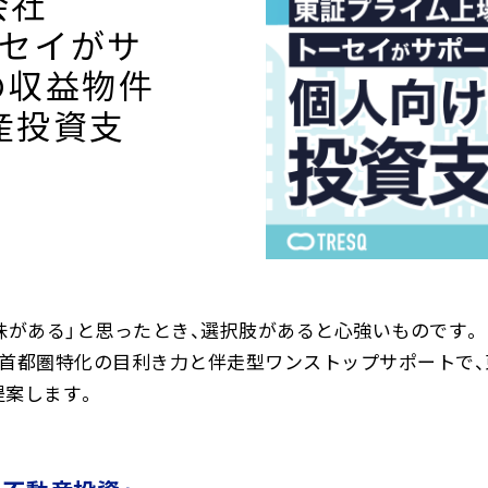
会社
BANK The Gift定期
セイがサ
の収益物件
預金（有人店舗）
産投資支
口座振替サービス
定期預金利息シミュレーション
味がある」と思ったとき、選択肢があると心強いものです。
、首都圏特化の目利き力と伴走型ワンストップサポートで、
提案します。