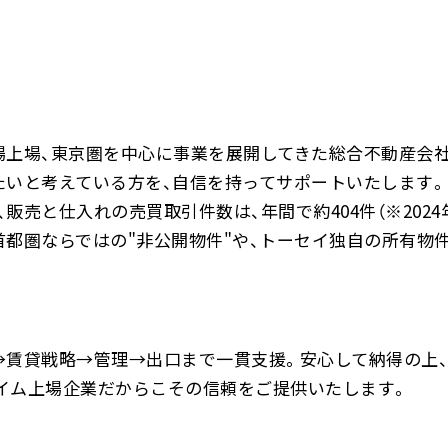
場上場、東京圏を中心に事業を展開してきた総合不動産会
たいと考えている方を、自信を持ってサポートいたします。
売と仕入れの売買取引件数は、年間で約404件（※2024
首都圏ならではの"非公開物件"や、トーセイ独自の所有物
→賃貸戦略→管理→出口まで一貫支援。安心して納得の上
イム上場企業だからこその信頼をご提供いたします。