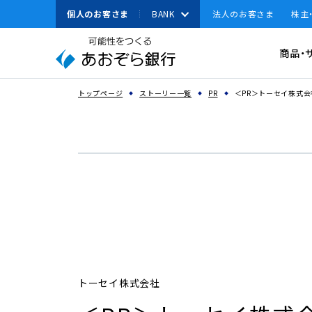
本
個人のお客さま
BANK
法人のお客さま
株主
文
へ
有人店舗
資金調達
商品・
ジ
ャ
資金運用
ン
スペースで区切って複数語検索が可能です
トップページ
ストーリー一覧
PR
＜PR＞トーセイ株式
経営・事業支援
プ
こ
その他ソリューション
の
取引確認用パスワ
サ
よく見られている
法人のお客さまへのお
イ
キーワード
ト
機種変更
の
共
通
メ
ニ
トーセイ株式会社
ュ
ー