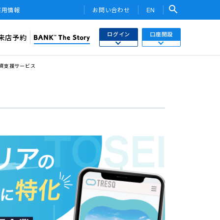
採用情報
お問い合わせ
EN
ログイン
口座開設
来店予約
検索
資支援サービス
ネットバンキング
あおぞら銀行 口座開設
関連サービス・他社PR
さまはこちら
あおぞら銀行 投資信託口座・NISA口座開設
トークン
ワンタイムパスワード
用WEB
投信インターネットトレード
ebサービス
みらい彩りラップ）