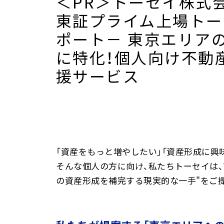
＜PR＞トーセイ株式
へ
東証プライム上場トー
ジ
ポート－ 東京エリア
ャ
ン
に特化！個人向け不動
プ
援サービス
「資産をもっと増やしたい」「資産形成に興
そんな個人の方に向け、私たちトーセイは
の資産形成を補完する現実的な一手"をご