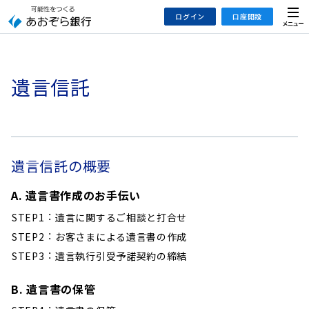
本
メ
ログイン
口座開設
文
ニ
へ
ュ
ジ
ー
インターネットバンキング
あおぞら銀行 口座開設
ャ
遺言信託
法人のお客さまはこちら
あおぞら銀行 投資信託口座・NISA口座開設
ン
プ
こ
デビット専用WEB
の
あおぞら投信インターネットトレード
サ
遺言信託の概要
イ
大和証券Webサービス
ト
（あおぞらみらい彩りラップ）
A. 遺言書作成のお手伝い
の
STEP1
遺言に関するご相談と打合せ
共
STEP2
お客さまによる遺言書の作成
通
STEP3
遺言執行引受予諾契約の締結
メ
ニ
B. 遺言書の保管
ュ
ー