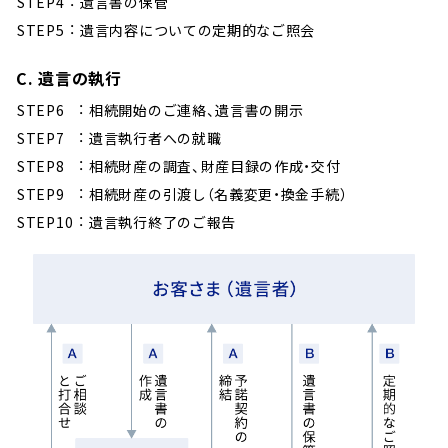
STEP4
遺言書の保管
へ
STEP5
遺言内容についての定期的なご照会
ジ
ャ
C. 遺言の執行
ン
STEP6
相続開始のご連絡、遺言書の開示
プ
STEP7
遺言執行者への就職
STEP8
相続財産の調査、財産目録の作成・交付
STEP9
相続財産の引渡し（名義変更・換金手続）
STEP10
遺言執行終了のご報告