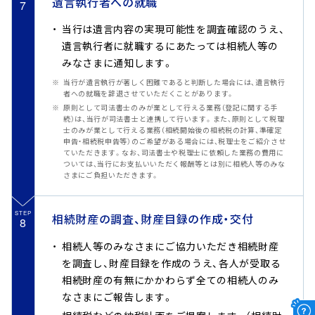
遺言執行者への就職
7
当行は遺言内容の実現可能性を調査確認のうえ、
遺言執行者に就職するにあたっては相続人等の
みなさまに通知します。
当行が遺言執行が著しく困難であると判断した場合には、遺言執行
者への就職を辞退させていただくことがあります。
原則として司法書士のみが業として行える業務（登記に関する手
続）は、当行が司法書士と連携して行います。また、原則として税理
士のみが業として行える業務（相続開始後の相続税の計算、準確定
申告・相続税申告等）のご希望がある場合には、税理士をご紹介させ
ていただきます。なお、司法書士や税理士に依頼した業務の費用に
ついては、当行にお支払いいただく報酬等とは別に相続人等のみな
さまにご負担いただきます。
STEP
相続財産の調査、財産目録の作成・交付
8
相続人等のみなさまにご協力いただき相続財産
を調査し、財産目録を作成のうえ、各人が受取る
相続財産の有無にかかわらず全ての相続人のみ
なさまにご報告します。