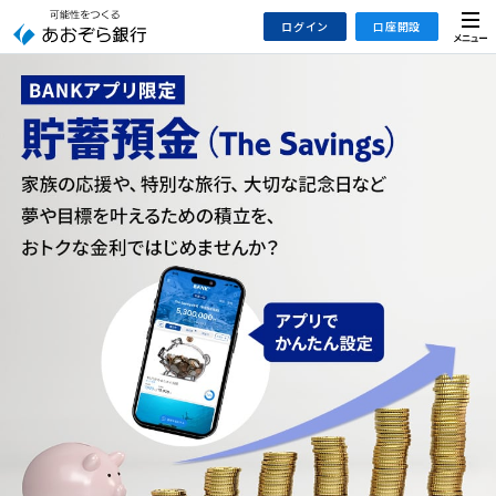
本
メ
ログイン
口座開設
文
ニ
へ
ュ
ジ
ー
インターネットバンキング
あおぞら銀行 口座開設
ャ
法人のお客さまはこちら
あおぞら銀行 投資信託口座・NISA口座開設
ン
プ
こ
デビット専用WEB
の
あおぞら投信インターネットトレード
サ
イ
大和証券Webサービス
ト
（あおぞらみらい彩りラップ）
の
共
通
メ
ニ
ュ
ー