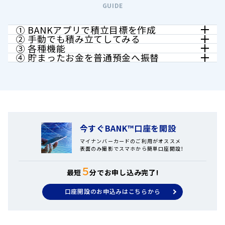
GUIDE
① BANKアプリで積立目標を作成
② 手動でも積み立てしてみる
簡単に積立目標を設定することができます。
③ 各種機能
BANKアプリ限定貯蓄預金口座と普通預金口座の間は、い
目標一覧
④ 貯まったお金を普通預金へ振替
つでもリアルタイムに振替可能！
目標一覧では、目標の表示形式を変更することができま
スマホ一つで目標が最大20個まで作成できるので、知らず
す。
知らずのうちに、貯金上手になっているかも！？
今すぐBANK™口座を開設
マイナンバーカードのご利用がオススメ
表面のみ撮影でスマホから簡単口座開設！
５
最短
分でお申し込み完了!
口座開設のお申込みはこちらから