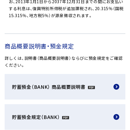
お、2013年1月1日から2037年12月31日までの間にお支払い
する利息は、復興特別所得税が追加課税され、20.315％（国税
15.315％、地方税5％）が源泉徴収されます。
残高・管理
残高・管理では、Savingsの様々な設定の確認/変更ができ
商品概要説明書・預金規定
ます。
詳しくは、説明書（商品概要説明書）ならびに預金規定をご確認
ください。
貯蓄預金（BANK） 商品概要説明書
貯蓄預金規定（BANK）