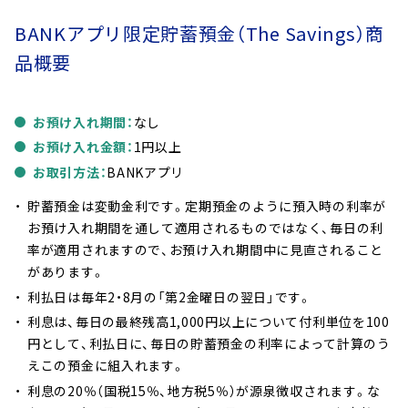
BANKアプリ限定貯蓄預金（The Savings）商
品概要
最初はたったの4ステップで目標設定ができます。
お預け入れ期間：
なし
「目標金額」、「デビット積立比率」、「毎月の定額積立」、「目
目標は、いつでも停止・再開することができます。
お預け入れ金額：
1円以上
標のタイトル」を設定して、「追加する」をタップするだけ！
お取引方法：
BANKアプリ
「デビット積立」は、積立比率0～500%の間で設定ができ
貯蓄預金は変動金利です。定期預金のように預入時の利率が
ますので、デビットでお支払いをした金額の最大5倍の金
お預け入れ期間を通して適用されるものではなく、毎日の利
額を自動で貯蓄することができます。
率が適用されますので、お預け入れ期間中に見直されること
毎月の定額積立は、1,000円～100万円の間で設定ができま
があります。
すので、毎月コツコツ貯めたい方には、定額積立がオスス
そのままデビットカードでお支払いいただくと、最
利払日は毎年2・8月の「第2金曜日の翌日」です。
メ！
大1%のキャッシュバック！
利息は、毎日の最終残高1,000円以上について付利単位を100
円として、利払日に、毎日の貯蓄預金の利率によって計算のう
デビットカードのキャッシュバック詳細はこちら
えこの預金に組入れます。
利息の20％（国税15％、地方税5％）が源泉徴収されます。な