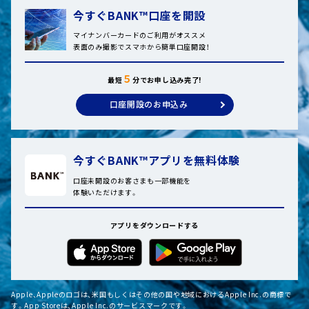
今すぐBANK™口座を開設
マイナンバーカードのご利用がオススメ
表面のみ撮影でスマホから簡単口座開設！
５
最短
分でお申し込み完了!
口座開設のお申込み
今すぐBANK™アプリを無料体験
口座未開設のお客さまも一部機能を
体験いただけます。
アプリをダウンロードする
Apple、Appleのロゴは、米国もしくはその他の国や地域におけるApple Inc.の商標で
す。App Storeは、Apple Inc.のサービスマークです。