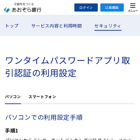
本
メ
ログイン
口座開設
文
ニ
へ
ュ
あおぞらインターネットバンキング
トップ
サービス内容と利用時間
セキュリティ
ジ
ー
インターネットバンキング
あおぞら銀行 口座開設
ャ
法人のお客さまはこちら
あおぞら銀行 投資信託口座・NISA口座開設
ン
プ
こ
ワンタイムパスワードアプリ取
デビット専用WEB
の
引認証の利用設定
あおぞら投信インターネットトレード
サ
イ
大和証券Webサービス
ト
（あおぞらみらい彩りラップ）
の
パソコン
スマートフォン
共
通
パソコンでの利用設定手順
メ
ニ
手順1
ュ
ー
パソコンからインターネットバンキングにログインし、メニュ