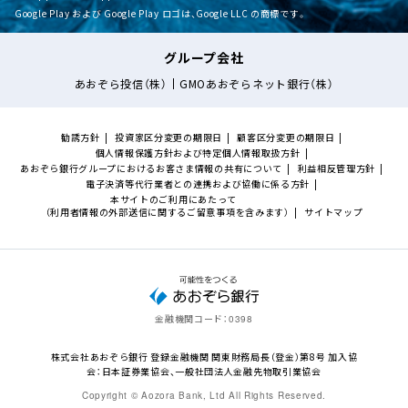
Google Play および Google Play ロゴは、Google LLC の商標です。
グループ会社
あおぞら投信（株）
GMOあおぞらネット銀行（株）
勧誘方針
投資家区分変更の期限日
顧客区分変更の期限日
個人情報保護方針および特定個人情報取扱方針
あおぞら銀行グループにおけるお客さま情報の共有について
利益相反管理方針
電子決済等代行業者との連携および協働に係る方針
本サイトのご利用にあたって
（利用者情報の外部送信に関するご留意事項を含みます）
サイトマップ
金融機関コード：
0398
株式会社あおぞら銀行 登録金融機関 関東財務局長（登金）第8号 加入協
会：日本証券業協会、一般社団法人金融先物取引業協会
Copyright © Aozora Bank, Ltd All Rights Reserved.