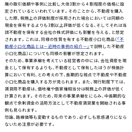
隣の取引価額や事例に比較し大体3割から４割程度の価格に設
定されているといわれています。そのことから、不動産を購入
した際、税務上の評価制度が採用された場合においては同額の
現金を保有するよりも3割以上評価が低くなる、そしてそれは当
該不動産を保有する会社の株式評価にも影響を与える、と想定
されます。これは、同様の性質を有する不動産小口化商品（
「不
動産小口化商品とは－近時の事例の紹介－」
で説明した不動産
小口化商品）についても同様の影響が想定されます。
そのため、事業承継を考えている経営者の中には、会社資産を現
金として保有するよりも、不動産として保有したほうが株価計
算において有利、との考えの下、長期的な視点で不動産や不動産
小口化商品を購入する方が見られます。また、現行制度下では、
賃貸用不動産は、借地権や借家権相当分は税務上の評価が低く
計算されます。そのため、将来の事業承継をにらみ、中長期的な
観点で余剰資金の活用方法として不動産賃貸業を開始される事
例も見られます。
勿論、路線価等も変動するものであり、必ずしも思惑通りになら
ないため注意が必要です。