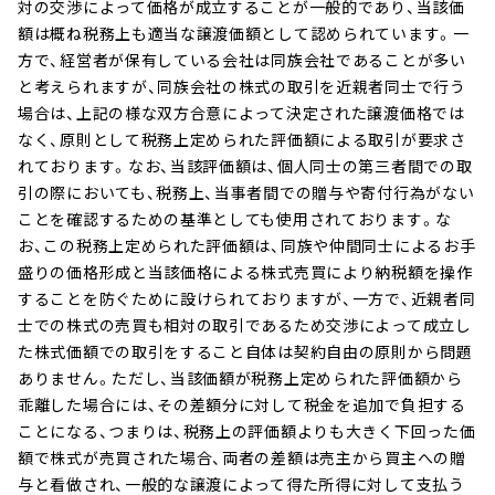
対の交渉によって価格が成立することが一般的であり、当該価
額は概ね税務上も適当な譲渡価額として認められています。一
方で、経営者が保有している会社は同族会社であることが多い
と考えられますが、同族会社の株式の取引を近親者同士で行う
場合は、上記の様な双方合意によって決定された譲渡価格では
なく、原則として税務上定められた評価額による取引が要求さ
れております。なお、当該評価額は、個人同士の第三者間での取
引の際においても、税務上、当事者間での贈与や寄付行為がない
ことを確認するための基準としても使用されております。な
お、この税務上定められた評価額は、同族や仲間同士によるお手
盛りの価格形成と当該価格による株式売買により納税額を操作
することを防ぐために設けられておりますが、一方で、近親者同
士での株式の売買も相対の取引であるため交渉によって成立し
た株式価額での取引をすること自体は契約自由の原則から問題
ありません。ただし、当該価額が税務上定められた評価額から
乖離した場合には、その差額分に対して税金を追加で負担する
ことになる、つまりは、税務上の評価額よりも大きく下回った価
額で株式が売買された場合、両者の差額は売主から買主への贈
与と看做され、一般的な譲渡によって得た所得に対して支払う