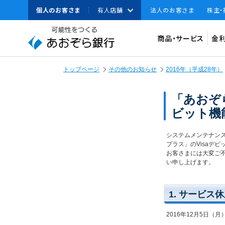
本
個人のお客さま
有人店舗
法人のお客さま
株主
文
へ
BANK
資金調達
ジ
商品・サービス
金
ャ
ン
資金運用
プ
スペースで区切って複数語検索が可能です
こ
トップページ
その他のお知らせ
2016年（平成28年）
経営・事業支援
の
サ
預
イ
「あおぞ
その他ソリューション
ト
ビット機
取引確認用パスワード
の
よく見られている
法人のお客さまへのお知
共
円
通
キーワード
システムメンテナン
機種変更
メ
プラス」のVisaデ
ニ
お客さまには大変ご
円
ュ
い申し上げます。
ー
へ
仕
ジ
1. サービス
ャ
ン
BA
プ
2016年12月5日（月