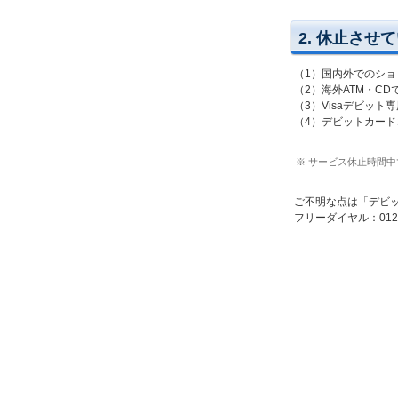
BA
2. 休止させ
預
（1）
国内外でのショ
（2）
海外ATM・C
（3）
Visaデビット
口
（4）
デビットカード
※ サービス休止時間
定
ご不明な点は「デビ
フリーダイヤル：0120