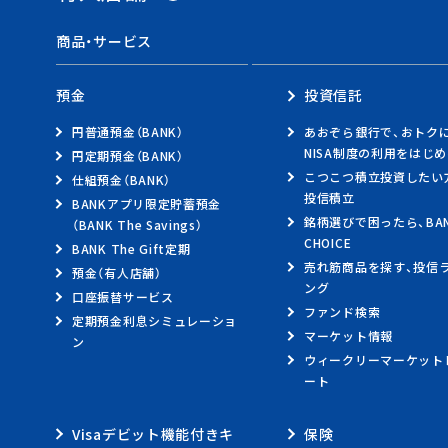
スペースで区切って複数語検索が可能です
商品・サービス
経営・事業支援
その他ソリューション
預金
投資信託
取引確認用パスワード
よく見られている
円普通預金（BANK）
あおぞら銀行で、おトク
法人のお客さまへのお知
NISA制度の利用をはじ
キーワード
円定期預金（BANK）
機種変更
こつこつ積立投資したい
仕組預金（BANK）
投信積立
BANKアプリ限定貯蓄預金
銘柄選びで困ったら、BA
（BANK The Savings）
CHOICE
BANK The Gift定期
売れ筋商品を探す、投信
預金（有人店舗）
ング
口座振替サービス
ファンド検索
定期預金利息シミュレーショ
マーケット情報
ン
ウィークリーマーケット
ート
Visaデビット機能付きキ
保険