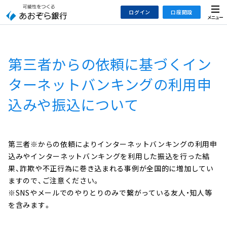
本
メ
ログイン
口座開設
文
ニ
へ
ュ
ジ
ー
インターネットバンキング
あおぞら銀行 口座開設
ャ
第三者からの依頼に基づくイン
法人のお客さまはこちら
あおぞら銀行 投資信託口座・NISA口座開設
ン
プ
ターネットバンキングの利用申
こ
デビット専用WEB
込みや振込について
の
あおぞら投信インターネットトレード
サ
イ
大和証券Webサービス
ト
（あおぞらみらい彩りラップ）
第三者※からの依頼によりインターネットバンキングの利用申
の
込みやインターネットバンキングを利用した振込を行った結
共
果、詐欺や不正行為に巻き込まれる事例が全国的に増加してい
通
ますので、ご注意ください。
メ
※SNSやメールでのやりとりのみで繋がっている友人・知人等
ニ
を含みます。
ュ
ー