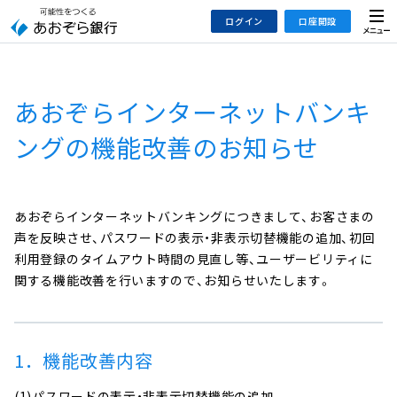
本
メ
ログイン
口座開設
文
ニ
へ
ュ
ジ
ー
インターネットバンキング
あおぞら銀行 口座開設
ャ
あおぞらインターネットバンキ
法人のお客さまはこちら
あおぞら銀行 投資信託口座・NISA口座開設
ン
プ
ングの機能改善のお知らせ
こ
デビット専用WEB
の
あおぞら投信インターネットトレード
サ
あおぞらインターネットバンキングにつきまして、お客さまの
イ
大和証券Webサービス
声を反映させ、パスワードの表示・非表示切替機能の追加、初回
ト
（あおぞらみらい彩りラップ）
利用登録のタイムアウト時間の見直し等、ユーザービリティに
の
関する機能改善を行いますので、お知らせいたします。
共
通
メ
ニ
1．機能改善内容
ュ
ー
(1)パスワードの表示・非表示切替機能の追加