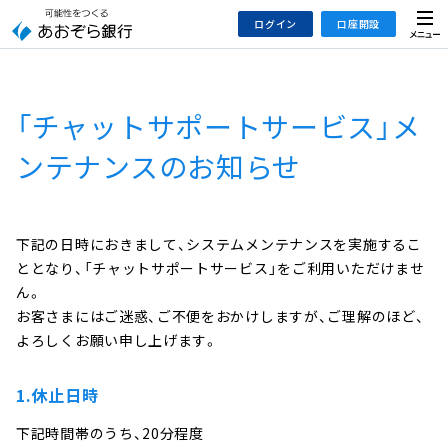
本
メ
ログイン
口座開設
文
ニ
へ
ュ
ジ
ー
インターネットバンキング
あおぞら銀行 口座開設
ャ
「チャットサポートサービス」メ
法人のお客さまはこちら
あおぞら銀行 投資信託口座・NISA口座開設
ン
プ
ンテナンスのお知らせ
こ
デビット専用WEB
の
あおぞら投信インターネットトレード
サ
下記の日時におきまして、システムメンテナンスを実施するこ
イ
大和証券Webサービス
ととなり、「チャットサポートサービス」をご利用いただけませ
ト
（あおぞらみらい彩りラップ）
ん。
の
お客さまにはご迷惑、ご不便をおかけしますが、ご理解のほど、
共
よろしくお願い申し上げます。
通
メ
1.休止日時
ニ
ュ
下記時間帯のうち、20分程度
ー