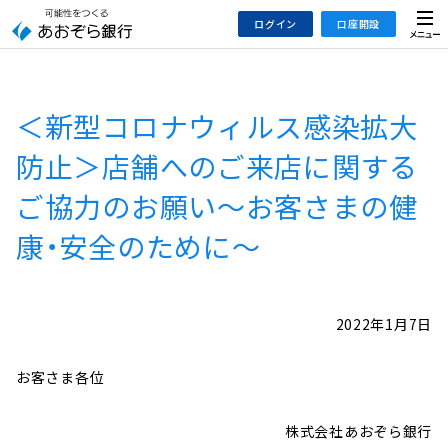
本
メ
ログイン
口座開設
文
ニ
へ
ュ
ジ
ー
インターネットバンキング
あおぞら銀行 口座開設
ャ
＜新型コロナウィルス感染拡大
法人のお客さまはこちら
あおぞら銀行 投資信託口座・NISA口座開設
ン
プ
防止＞店舗へのご来店に関する
こ
デビット専用WEB
ご協力のお願い～お客さまの健
の
あおぞら投信インターネットトレード
サ
康・安全のために～
イ
大和証券Webサービス
ト
（あおぞらみらい彩りラップ）
の
2022年1月7日
共
通
メ
お客さま各位
ニ
ュ
株式会社あおぞら銀行
ー