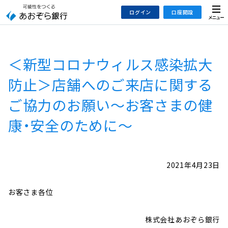
本
メ
ログイン
口座開設
文
ニ
へ
ュ
ジ
ー
インターネットバンキング
あおぞら銀行 口座開設
ャ
＜新型コロナウィルス感染拡大
法人のお客さまはこちら
あおぞら銀行 投資信託口座・NISA口座開設
ン
プ
防止＞店舗へのご来店に関する
こ
デビット専用WEB
ご協力のお願い～お客さまの健
の
あおぞら投信インターネットトレード
サ
康・安全のために～
イ
大和証券Webサービス
ト
（あおぞらみらい彩りラップ）
の
2021年4月23日
共
通
メ
お客さま各位
ニ
ュ
株式会社あおぞら銀行
ー