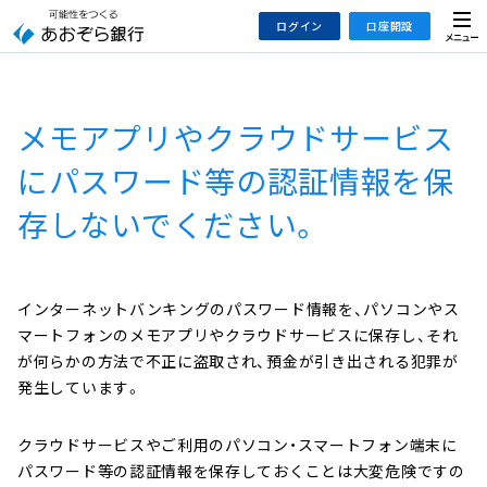
本
メ
ログイン
口座開設
文
ニ
へ
ュ
ジ
ー
インターネットバンキング
あおぞら銀行 口座開設
ャ
メモアプリやクラウドサービス
法人のお客さまはこちら
あおぞら銀行 投資信託口座・NISA口座開設
ン
プ
にパスワード等の認証情報を保
こ
デビット専用WEB
存しないでください。
の
あおぞら投信インターネットトレード
サ
イ
大和証券Webサービス
ト
（あおぞらみらい彩りラップ）
インターネットバンキングのパスワード情報を、パソコンやス
の
マートフォンのメモアプリやクラウドサービスに保存し、それ
共
が何らかの方法で不正に盗取され、預金が引き出される犯罪が
通
発生しています。
メ
ニ
クラウドサービスやご利用のパソコン・スマートフォン端末に
ュ
パスワード等の認証情報を保存しておくことは大変危険ですの
ー