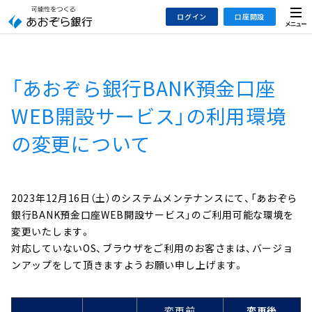
本
メ
ログイン
口座開設
文
ニ
へ
ュ
ジ
ー
インターネットバンキング
あおぞら銀行 口座開設
ャ
「あおぞら銀行BANK預金口座
法人のお客さまはこちら
あおぞら銀行 投資信託口座・NISA口座開設
ン
プ
WEB開設サービス」の利用環境
こ
デビット専用WEB
の変更について
の
あおぞら投信インターネットトレード
サ
イ
大和証券Webサービス
ト
（あおぞらみらい彩りラップ）
2023年12月16日（土）のシステムメンテナンスにて、「あおぞら
の
銀行BANK預金口座WEB開設サービス」のご利用可能な環境を
共
変更いたします。
通
対応していないOS、ブラウザをご利用のお客さまは、バージョ
メ
ンアップをして頂きますようお願い申し上げます。
ニ
ュ
ー
変更前
変更後