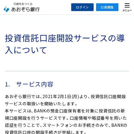
本
メ
ログイン
口座開設
文
ニ
へ
ュ
ジ
ー
インターネットバンキング
あおぞら銀行 口座開設
ャ
投資信託口座開設サービスの導
法人のお客さまはこちら
あおぞら銀行 投資信託口座・NISA口座開設
ン
プ
入について
こ
デビット専用WEB
の
あおぞら投信インターネットトレード
サ
イ
大和証券Webサービス
ト
1. サービス内容
（あおぞらみらい彩りラップ）
の
あおぞら銀行では、2021年2月1日(月)より、投資信託口座開設
共
サービスの取扱いを開始いたします。
通
本サービスは、BANKの預金口座保有者を対象に投資信託の新
メ
規口座開設を行うサービスです。口座情報や暗証番号を用いた
ニ
認証を行うことで、スマートフォンのお手続きのみで、BANKの
ュ
投資信託口座の開設手続きが完結します。
ー