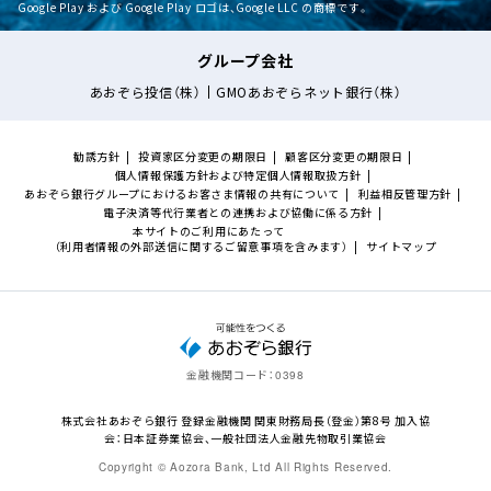
Google Play および Google Play ロゴは、Google LLC の商標です。
グループ会社
あおぞら投信（株）
GMOあおぞらネット銀行（株）
勧誘方針
投資家区分変更の期限日
顧客区分変更の期限日
個人情報保護方針および特定個人情報取扱方針
あおぞら銀行グループにおけるお客さま情報の共有について
利益相反管理方針
電子決済等代行業者との連携および協働に係る方針
本サイトのご利用にあたって
（利用者情報の外部送信に関するご留意事項を含みます）
サイトマップ
金融機関コード：
0398
株式会社あおぞら銀行 登録金融機関 関東財務局長（登金）第8号 加入協
会：日本証券業協会、一般社団法人金融先物取引業協会
Copyright © Aozora Bank, Ltd All Rights Reserved.